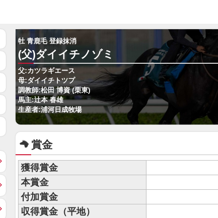
牡 青鹿毛 登録抹消
(父)ダイイチノゾミ
父:カツラギエース
母:ダイイチトツプ
調教師:松田 博資 (栗東)
馬主:辻本 春雄
生産者:浦河日成牧場
賞金
獲得賞金
本賞金
付加賞金
収得賞金（平地）