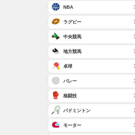
NBA
ラグビー
中央競馬
地方競馬
卓球
バレー
格闘技
バドミントン
モーター