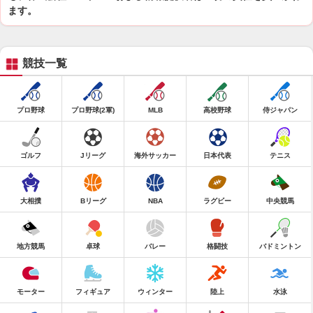
ます。
競技一覧
プロ野球
プロ野球(2軍)
MLB
高校野球
侍ジャパン
ゴルフ
Jリーグ
海外サッカー
日本代表
テニス
大相撲
Bリーグ
NBA
ラグビー
中央競馬
地方競馬
卓球
バレー
格闘技
バドミントン
モーター
フィギュア
ウィンター
陸上
水泳