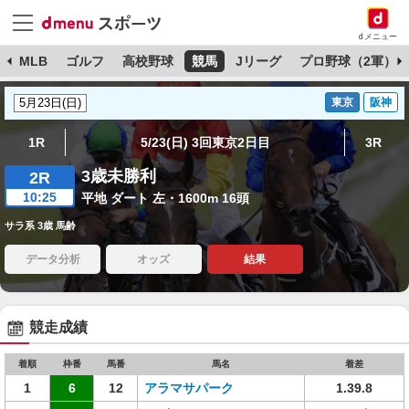
dメニュー
球
MLB
ゴルフ
高校野球
競馬
Jリーグ
プロ野球（2軍）
東京
阪神
1R
5/23(日) 3回東京2日目
3R
3歳未勝利
2R
10:25
平地 ダート 左・1600m 16頭
サラ系 3歳 馬齢
データ分析
オッズ
結果
競走成績
着順
枠番
馬番
馬名
着差
1
6
12
アラマサパーク
1.39.8