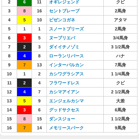
2
6
11
オギレジェンド
クビ
3
8
16
セントブレーブ
2馬身
4
5
10
ビゼンコガネ
アタマ
5
1
1
スノートブリーズ
2馬身
6
3
5
ヌーブリエパ
3/4馬身
7
2
3
ダイイチノゾミ
3 1/2馬身
8
4
8
ローランリバース
ハナ
9
7
13
インターバルカン
7馬身
10
1
2
カシワグラシアス
1 1/4馬身
11
2
4
フラワードレス
クビ
12
4
7
カシマアイアン
2 1/2馬身
13
5
9
エンジェルカシマ
大差
14
3
6
グッドサクセス
6馬身
15
8
15
ダンスジョー
1 1/2馬身
16
7
14
メモリースパーク
9馬身