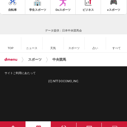
自転車
学生スポーツ
Doスポーツ
ビジネス
eスポーツ
データ提供：日本中央競馬会
TOP
ニュース
天気
スポーツ
占い
すべて
スポーツ
中央競馬
サイトご利用にあたって
(C) NTT DOCOMO, INC.