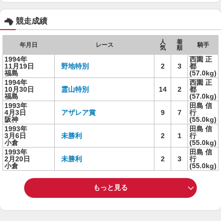
競走成績
人
着
年月日
レース
騎手
気
順
1994年
西園 正
11月19日
野地特別
2
3
都
福島
(57.0kg)
1994年
西園 正
10月30日
霊山特別
14
2
都
福島
(57.0kg)
1993年
田島 信
4月3日
アザレア賞
9
7
行
阪神
(55.0kg)
1993年
田島 信
3月6日
未勝利
2
1
行
小倉
(55.0kg)
1993年
田島 信
2月20日
未勝利
2
3
行
小倉
(55.0kg)
もっと見る