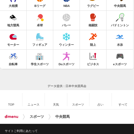
大相撲
Bリーグ
NBA
ラグビー
中央競馬
地方競馬
卓球
バレー
格闘技
バドミントン
モーター
フィギュア
ウィンター
陸上
水泳
自転車
学生スポーツ
Doスポーツ
ビジネス
eスポーツ
データ提供：日本中央競馬会
TOP
ニュース
天気
スポーツ
占い
すべて
スポーツ
中央競馬
サイトご利用にあたって