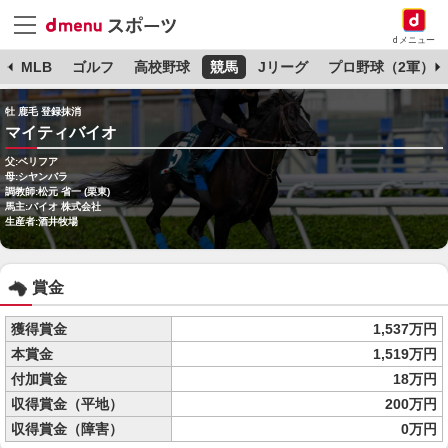
dメニュー
球
MLB
ゴルフ
高校野球
競馬
Jリーグ
プロ野球（2軍）
牡 鹿毛 登録抹消
マイティバイオ
父:ベリフア
母:シヤンバラ
調教師:松元 省一 (栗東)
馬主:バイオ 株式会社
生産者:酒井牧場
賞金
獲得賞金
1,537万円
本賞金
1,519万円
付加賞金
18万円
収得賞金（平地）
200万円
収得賞金（障害）
0万円