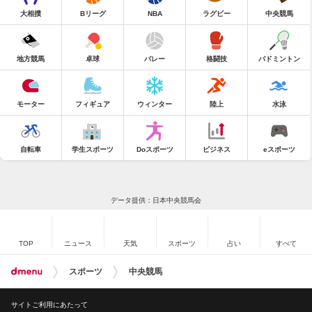
大相撲
Bリーグ
NBA
ラグビー
中央競馬
地方競馬
卓球
バレー
格闘技
バドミントン
モーター
フィギュア
ウィンター
陸上
水泳
自転車
学生スポーツ
Doスポーツ
ビジネス
eスポーツ
データ提供：日本中央競馬会
TOP
ニュース
天気
スポーツ
占い
すべて
スポーツ
中央競馬
サイトご利用にあたって