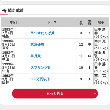
競走成績
人
着
年月日
レース
騎手
気
順
1993年
田中 勝
7月4日
ラジオたんぱ賞
4
7
春
福島
(56.0kg)
1993年
南井 克
5月30日
東京優駿
12
中
巳
東京
(57.0kg)
1993年
横山 典
4月18日
皐月賞
11
14
弘
中山
(57.0kg)
1993年
田中 勝
3月28日
スプリングS
10
1
春
中山
(56.0kg)
1993年
南井 克
3月6日
500万円以下
3
1
巳
阪神
(55.0kg)
もっと見る