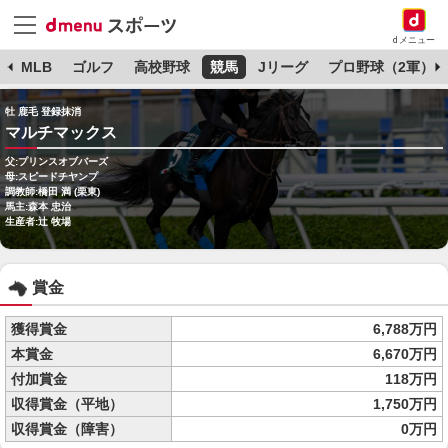
dメニュー
球
MLB
ゴルフ
高校野球
競馬
Jリーグ
プロ野球（2軍）
牡 鹿毛 登録抹消
マルチマックス
父:プリンスオブバーズ
母:スピードチヤンプ
調教師:橋田 満 (栗東)
馬主:森本 忠治
生産者:辻 牧場
賞金
獲得賞金
6,788万円
本賞金
6,670万円
付加賞金
118万円
収得賞金（平地）
1,750万円
収得賞金（障害）
0万円