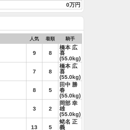
0万円
人気
着順
騎手
橋本 広
9
8
喜
(55.0kg)
橋本 広
7
8
喜
(55.0kg)
田中 勝
8
5
春
(55.0kg)
岡部 幸
3
2
雄
(55.0kg)
蛯名 正
13
5
義