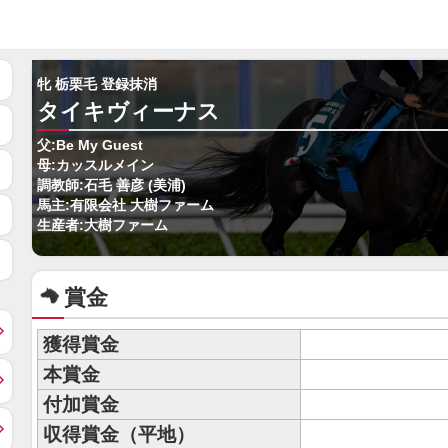
牝 栃栗毛 登録抹消
タイキヴィーナス
父:Be My Guest
母:カッスルメイン
調教師:石毛 善彦 (美浦)
馬主:有限会社 大樹ファーム
生産者:大樹ファーム
賞金
獲得賞金
本賞金
付加賞金
収得賞金（平地）