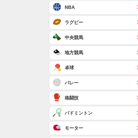
NBA
ラグビー
中央競馬
地方競馬
卓球
バレー
格闘技
バドミントン
モーター