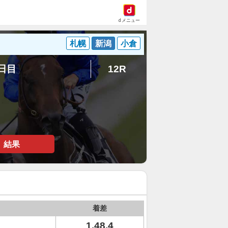
dメニュー
札幌
新潟
小倉
5日目
12R
結果
着差
1.48.4