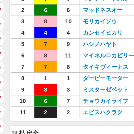
2
6
6
マッドネスオー
3
8
10
モリカイソウ
4
4
4
カンセイヒカリ
5
7
9
ハシノハヤト
6
8
11
マイネルロカビリー
7
7
8
タイキヴィーナス
8
1
1
ダービーモーター
9
3
3
ミスターゼベット
10
6
7
チョウカイライフ
11
2
2
エビスハクラク
払戻金