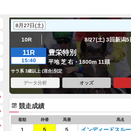
10R
8/27(土) 3回新潟
11R
豊栄特別
15:40
平地 芝 右・1800m 11頭
サラ系 3歳以上 (混合)別定
データ分析
オッズ
競走成績
着順
枠番
馬番
馬名
1
5
5
インディードスルー