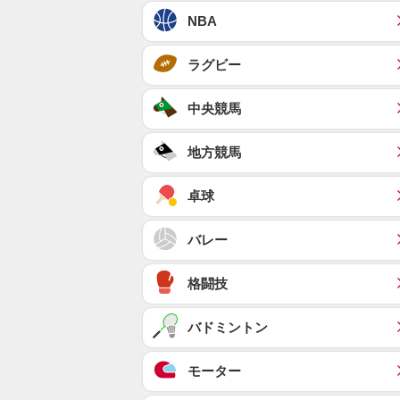
NBA
ラグビー
中央競馬
地方競馬
卓球
バレー
格闘技
バドミントン
モーター