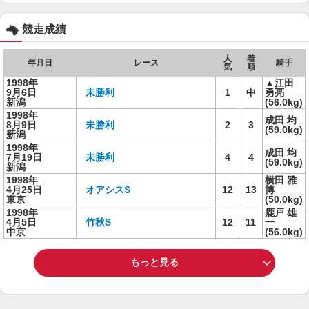
競走成績
人
着
年月日
レース
騎手
気
順
1998年
▲江田
9月6日
未勝利
1
中
勇亮
新潟
(56.0kg)
1998年
成田 均
8月9日
未勝利
2
3
(59.0kg)
新潟
1998年
成田 均
7月19日
未勝利
4
4
(59.0kg)
新潟
1998年
横田 雅
4月25日
オアシスS
12
13
博
東京
(50.0kg)
1998年
鹿戸 雄
4月5日
竹秋S
12
11
一
中京
(56.0kg)
もっと見る