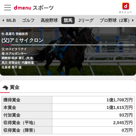
dメニュー
球
MLB
ゴルフ
高校野球
競馬
Jリーグ
プロ野球（2軍）
牡 黒鹿毛 登録抹消
(父)アミサイクロン
父:ホスピタリテイ
母:ネアルダンサー
調教師:根本 康広 (美浦)
馬主:有限会社 内藤牧場
生産者:長手 猛
賞金
獲得賞金
1億1,708万円
本賞金
1億1,615万円
付加賞金
93万円
収得賞金（平地）
2,045万円
収得賞金（障害）
0万円