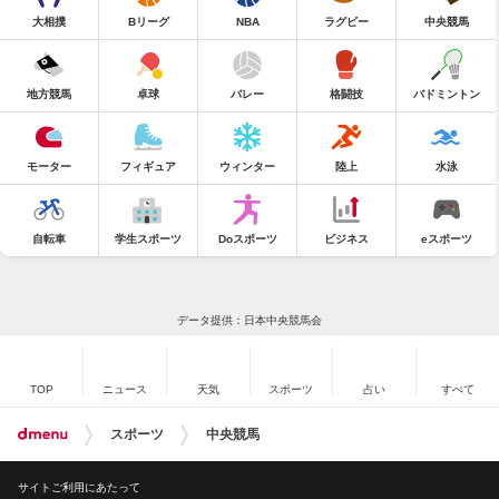
大相撲
Bリーグ
NBA
ラグビー
中央競馬
地方競馬
卓球
バレー
格闘技
バドミントン
モーター
フィギュア
ウィンター
陸上
水泳
自転車
学生スポーツ
Doスポーツ
ビジネス
eスポーツ
データ提供：日本中央競馬会
TOP
ニュース
天気
スポーツ
占い
すべて
スポーツ
中央競馬
サイトご利用にあたって