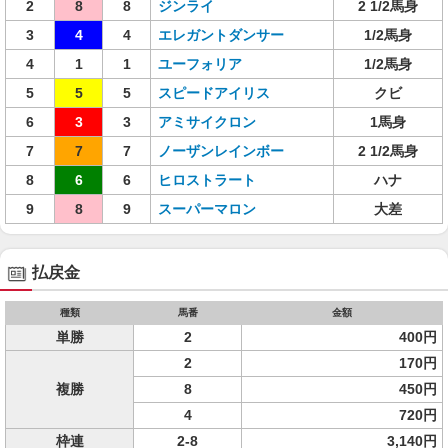
2
8
8
ジンライ
2 1/2馬身
3
4
4
エレガントダンサー
1/2馬身
4
1
1
ユーフォリア
1/2馬身
5
5
5
スピードアイリス
クビ
6
3
3
アミサイクロン
1馬身
7
7
7
ノーザンレインボー
2 1/2馬身
8
6
6
ヒロストラート
ハナ
9
8
9
スーパーマロン
大差
払戻金
種類
馬番
金額
単勝
2
400円
2
170円
複勝
8
450円
4
720円
枠連
2-8
3,140円