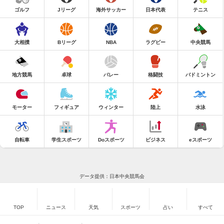
ゴルフ
Jリーグ
海外サッカー
日本代表
テニス
大相撲
Bリーグ
NBA
ラグビー
中央競馬
地方競馬
卓球
バレー
格闘技
バドミントン
モーター
フィギュア
ウィンター
陸上
水泳
自転車
学生スポーツ
Doスポーツ
ビジネス
eスポーツ
データ提供：日本中央競馬会
TOP
ニュース
天気
スポーツ
占い
すべて