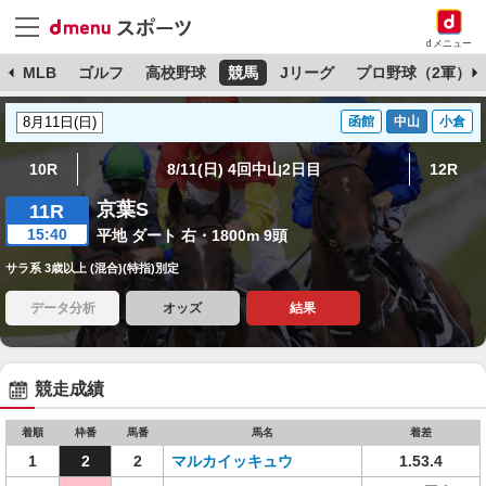
dメニュー
球
MLB
ゴルフ
高校野球
競馬
Jリーグ
プロ野球（2軍）
函館
中山
小倉
10R
8/11(日) 4回中山2日目
12R
京葉S
11R
15:40
平地 ダート 右・1800m 9頭
サラ系 3歳以上 (混合)(特指)別定
データ分析
オッズ
結果
競走成績
着順
枠番
馬番
馬名
着差
1
2
2
マルカイッキュウ
1.53.4