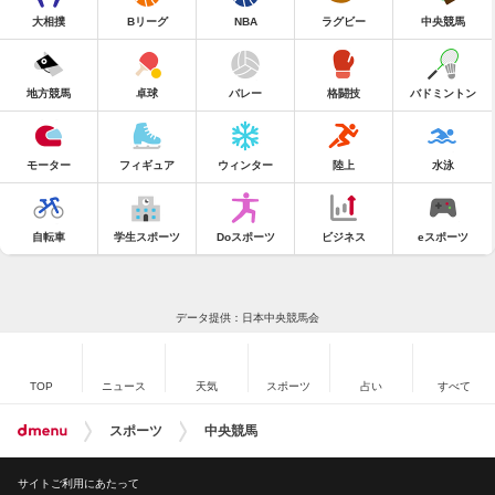
大相撲
Bリーグ
NBA
ラグビー
中央競馬
地方競馬
卓球
バレー
格闘技
バドミントン
モーター
フィギュア
ウィンター
陸上
水泳
自転車
学生スポーツ
Doスポーツ
ビジネス
eスポーツ
データ提供：日本中央競馬会
TOP
ニュース
天気
スポーツ
占い
すべて
スポーツ
中央競馬
サイトご利用にあたって