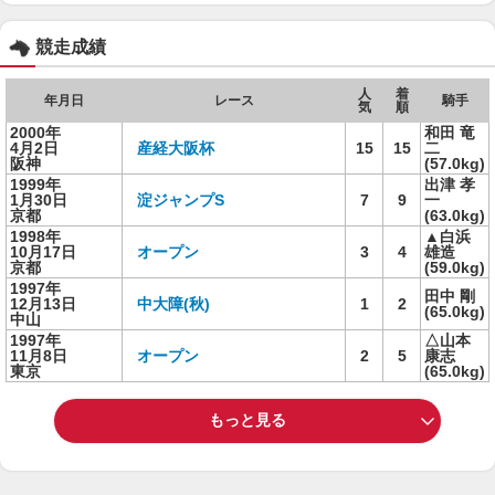
競走成績
人
着
年月日
レース
騎手
気
順
2000年
和田 竜
4月2日
産経大阪杯
15
15
二
阪神
(57.0kg)
1999年
出津 孝
1月30日
淀ジャンプS
7
9
一
京都
(63.0kg)
1998年
▲白浜
10月17日
オープン
3
4
雄造
京都
(59.0kg)
1997年
田中 剛
12月13日
中大障(秋)
1
2
(65.0kg)
中山
1997年
△山本
11月8日
オープン
2
5
康志
東京
(65.0kg)
もっと見る