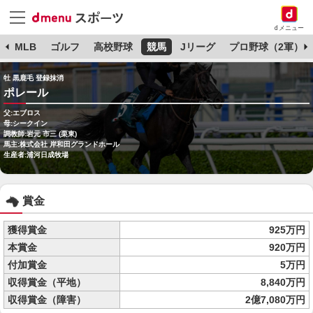
dメニュー
球
MLB
ゴルフ
高校野球
競馬
Jリーグ
プロ野球（2軍）
牡 黒鹿毛 登録抹消
ポレール
父:エブロス
母:シークイン
調教師:岩元 市三 (栗東)
馬主:株式会社 岸和田グランドホール
生産者:浦河日成牧場
賞金
獲得賞金
925万円
本賞金
920万円
付加賞金
5万円
収得賞金（平地）
8,840万円
収得賞金（障害）
2億7,080万円