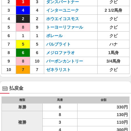
2
3
3
ダンスパートナー
クビ
3
4
4
インターユニーク
2 1/2馬身
4
2
2
ホウエイコスモス
クビ
5
8
9
トーヨーリファール
クビ
6
1
1
ポレール
クビ
7
5
5
パルブライト
ハナ
8
6
6
メジロファラオ
1馬身
9
8
10
バーボンカントリー
3/4馬身
10
7
7
ゼネラリスト
クビ
払戻金
種類
馬番
金額
単勝
8
330円
8
130円
複勝
3
110円
4
300円