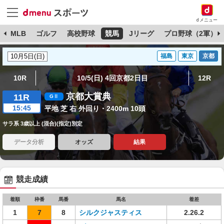
dメニュー
球
MLB
ゴルフ
高校野球
競馬
Jリーグ
プロ野球（2軍）
福島
東京
京都
10R
10/5(日) 4回京都2日目
12R
京都大賞典
11R
15:45
平地 芝 右 外回り・2400m 10頭
サラ系 3歳以上 (混合)(指定)別定
データ分析
オッズ
結果
競走成績
着順
枠番
馬番
馬名
着差
1
7
8
シルクジャスティス
2.26.2