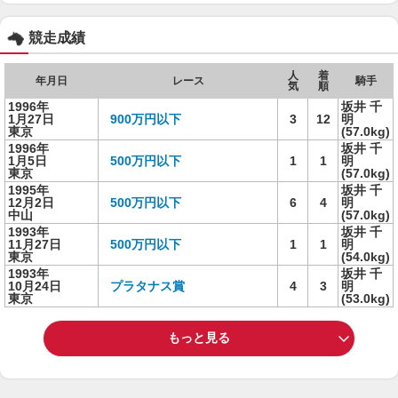
競走成績
人
着
年月日
レース
騎手
気
順
1996年
坂井 千
1月27日
900万円以下
3
12
明
東京
(57.0kg)
1996年
坂井 千
1月5日
500万円以下
1
1
明
東京
(57.0kg)
1995年
坂井 千
12月2日
500万円以下
6
4
明
中山
(57.0kg)
1993年
坂井 千
11月27日
500万円以下
1
1
明
東京
(54.0kg)
1993年
坂井 千
10月24日
プラタナス賞
4
3
明
東京
(53.0kg)
もっと見る