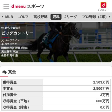
dメニュー
球
MLB
ゴルフ
高校野球
競馬
Jリーグ
プロ野球（2軍）
牡 栗毛 登録抹消
ビッグカントリー
父:パーフライト
母:コウリヨク
調教師:相川 勝敏 (美浦)
馬主:新井 孝治
生産者:岡本 巌
賞金
獲得賞金
2,503万円
本賞金
2,500万円
付加賞金
3万円
収得賞金（平地）
600万円
収得賞金（障害）
0万円