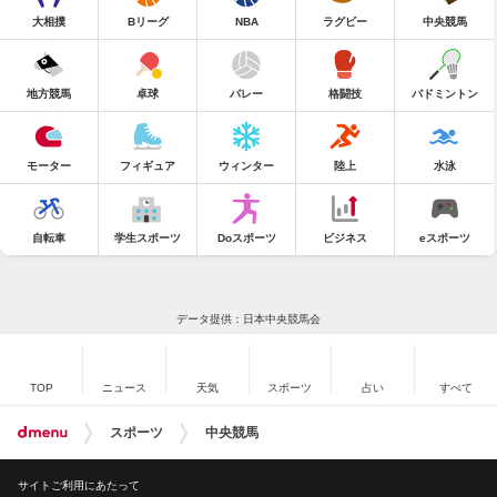
大相撲
Bリーグ
NBA
ラグビー
中央競馬
地方競馬
卓球
バレー
格闘技
バドミントン
モーター
フィギュア
ウィンター
陸上
水泳
自転車
学生スポーツ
Doスポーツ
ビジネス
eスポーツ
データ提供：日本中央競馬会
TOP
ニュース
天気
スポーツ
占い
すべて
スポーツ
中央競馬
サイトご利用にあたって