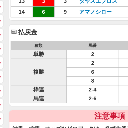
13
3
3
タヤスエブロス
14
6
9
アマノシロー
払戻金
種類
馬番
単勝
2
2
複勝
6
8
枠連
2-4
馬連
2-6
注意事項