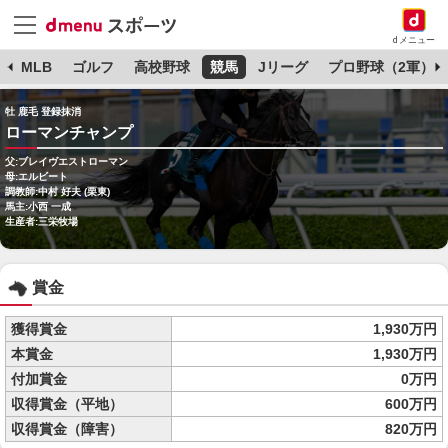
dメニュー
球
MLB
ゴルフ
高校野球
競馬
Jリーグ
プロ野球（2軍）
牡 鹿毛 登録抹消
ローマンチャンプ
父:ブレイヴエストローマン
母:エルビート
調教師:中村 好夫 (栗東)
馬主:小西 一成
生産者:三栄牧場
賞金
獲得賞金
1,930万円
本賞金
1,930万円
付加賞金
0万円
収得賞金（平地）
600万円
収得賞金（障害）
820万円