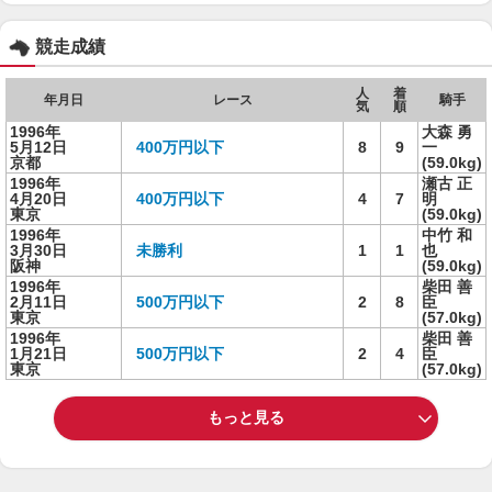
競走成績
人
着
年月日
レース
騎手
気
順
1996年
大森 勇
5月12日
400万円以下
8
9
一
京都
(59.0kg)
1996年
瀬古 正
4月20日
400万円以下
4
7
明
東京
(59.0kg)
1996年
中竹 和
3月30日
未勝利
1
1
也
阪神
(59.0kg)
1996年
柴田 善
2月11日
500万円以下
2
8
臣
東京
(57.0kg)
1996年
柴田 善
1月21日
500万円以下
2
4
臣
東京
(57.0kg)
もっと見る