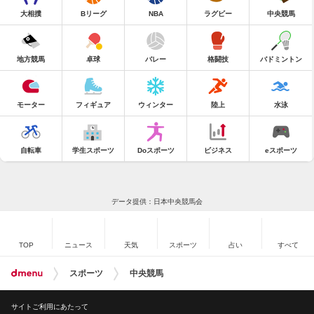
大相撲
Bリーグ
NBA
ラグビー
中央競馬
地方競馬
卓球
バレー
格闘技
バドミントン
モーター
フィギュア
ウィンター
陸上
水泳
自転車
学生スポーツ
Doスポーツ
ビジネス
eスポーツ
データ提供：日本中央競馬会
TOP
ニュース
天気
スポーツ
占い
すべて
スポーツ
中央競馬
サイトご利用にあたって