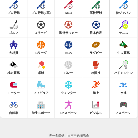
プロ野球
プロ野球(2軍)
MLB
高校野球
侍ジャパン
ゴルフ
Jリーグ
海外サッカー
日本代表
テニス
大相撲
Bリーグ
NBA
ラグビー
中央競馬
地方競馬
卓球
バレー
格闘技
バドミントン
モーター
フィギュア
ウィンター
陸上
水泳
自転車
学生スポーツ
Doスポーツ
ビジネス
eスポーツ
データ提供：日本中央競馬会