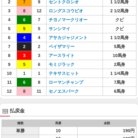
2
7
9
セントクロシオ
1 1/2馬身
3
8
12
ロングスコウピオ
2 1/2馬身
4
6
7
チヨノマークリオー
クビ
5
5
5
サンシマイ
クビ
6
4
4
アサカジャジメント
1 1/2馬身
7
2
2
ペイザマリー
5馬身
8
3
3
アースライト
10馬身
9
5
6
モミジラック
2馬身
10
1
1
テキサスヒット
1 1/4馬身
11
6
8
ローマンチャンプ
7馬身
12
8
11
セノエスパーク
6馬身
払戻金
種類
馬番
金額
単勝
10
190円