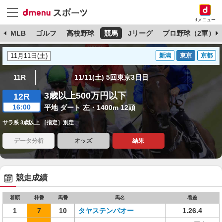
dメニュー
球
MLB
ゴルフ
高校野球
競馬
Jリーグ
プロ野球（2軍）
新潟
東京
京都
11R
11/11(土) 5回東京3日目
3歳以上500万円以下
12R
16:00
平地 ダート 左・1400m 12頭
サラ系 3歳以上 ［指定］別定
データ分析
オッズ
結果
競走成績
着順
枠番
馬番
馬名
着差
1
7
10
タヤステンバオー
1.26.4