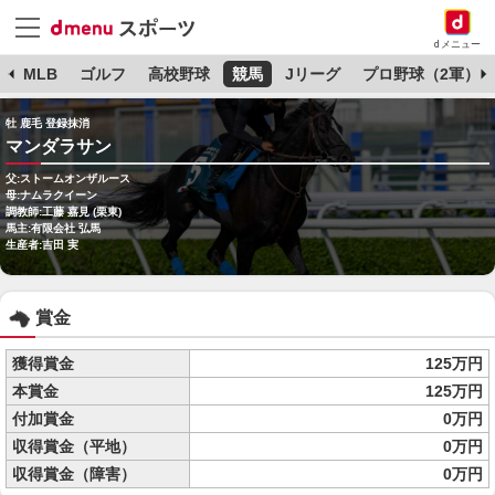
dメニュー
球
MLB
ゴルフ
高校野球
競馬
Jリーグ
プロ野球（2軍）
牡 鹿毛 登録抹消
マンダラサン
父:ストームオンザルース
母:ナムラクイーン
調教師:工藤 嘉見 (栗東)
馬主:有限会社 弘馬
生産者:吉田 実
賞金
獲得賞金
125万円
本賞金
125万円
付加賞金
0万円
収得賞金（平地）
0万円
収得賞金（障害）
0万円