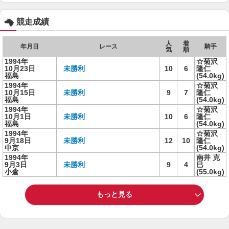
競走成績
人
着
年月日
レース
騎手
気
順
1994年
☆菊沢
10月23日
未勝利
10
6
隆仁
福島
(54.0kg)
1994年
☆菊沢
10月15日
未勝利
9
7
隆仁
福島
(54.0kg)
1994年
☆菊沢
10月1日
未勝利
10
6
隆仁
福島
(54.0kg)
1994年
☆菊沢
9月18日
未勝利
12
10
隆仁
中京
(54.0kg)
1994年
南井 克
9月3日
未勝利
9
4
巳
小倉
(55.0kg)
もっと見る