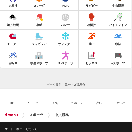
大相撲
Bリーグ
NBA
ラグビー
中央競馬
地方競馬
卓球
バレー
格闘技
バドミントン
モーター
フィギュア
ウィンター
陸上
水泳
自転車
学生スポーツ
Doスポーツ
ビジネス
eスポーツ
データ提供：日本中央競馬会
TOP
ニュース
天気
スポーツ
占い
すべて
スポーツ
中央競馬
サイトご利用にあたって