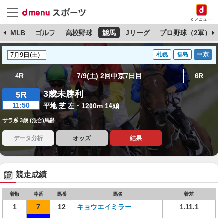
dメニュー
球
MLB
ゴルフ
高校野球
競馬
Jリーグ
プロ野球（2軍）
札幌
福島
中京
4R
7/9(土) 2回中京7日目
6R
3歳未勝利
5R
11:50
平地 芝 左・1200m 14頭
サラ系 3歳 (混合)馬齢
データ分析
オッズ
結果
競走成績
着順
枠番
馬番
馬名
着差
1
7
12
キョウエイミラー
1.11.1