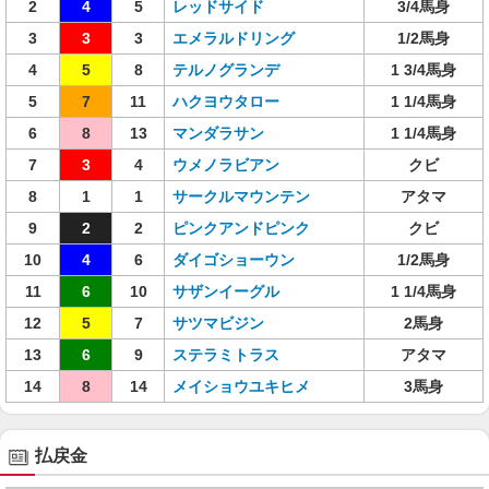
2
4
5
レッドサイド
3/4馬身
3
3
3
エメラルドリング
1/2馬身
4
5
8
テルノグランデ
1 3/4馬身
5
7
11
ハクヨウタロー
1 1/4馬身
6
8
13
マンダラサン
1 1/4馬身
7
3
4
ウメノラビアン
クビ
8
1
1
サークルマウンテン
アタマ
9
2
2
ピンクアンドピンク
クビ
10
4
6
ダイゴショーウン
1/2馬身
11
6
10
サザンイーグル
1 1/4馬身
12
5
7
サツマビジン
2馬身
13
6
9
ステラミトラス
アタマ
14
8
14
メイショウユキヒメ
3馬身
払戻金