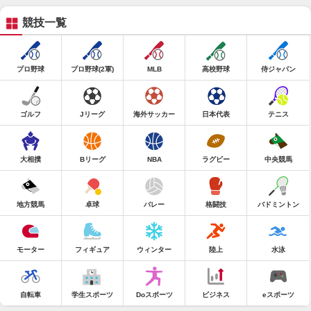
競技一覧
プロ野球
プロ野球(2軍)
MLB
高校野球
侍ジャパン
ゴルフ
Jリーグ
海外サッカー
日本代表
テニス
大相撲
Bリーグ
NBA
ラグビー
中央競馬
地方競馬
卓球
バレー
格闘技
バドミントン
モーター
フィギュア
ウィンター
陸上
水泳
自転車
学生スポーツ
Doスポーツ
ビジネス
eスポーツ