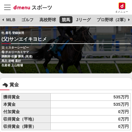
dメニュー
球
MLB
ゴルフ
高校野球
競馬
Jリーグ
プロ野球（2軍）
牝 鹿毛 登録抹消
(父)サンエイキヨヒメ
父:ミスターシービー
母:チエリーカミヤマ
調教師:佐藤 勝美 (美浦)
馬主:岩崎 喜好
生産者:上山牧場
賞金
獲得賞金
535万円
本賞金
535万円
付加賞金
0万円
収得賞金（平地）
0万円
収得賞金（障害）
0万円