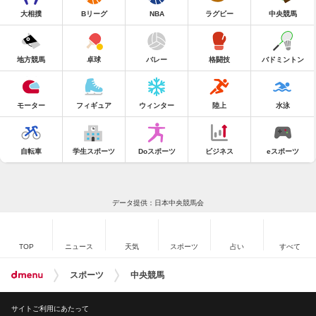
大相撲
Bリーグ
NBA
ラグビー
中央競馬
地方競馬
卓球
バレー
格闘技
バドミントン
モーター
フィギュア
ウィンター
陸上
水泳
自転車
学生スポーツ
Doスポーツ
ビジネス
eスポーツ
データ提供：日本中央競馬会
TOP
ニュース
天気
スポーツ
占い
すべて
スポーツ
中央競馬
サイトご利用にあたって