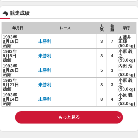
競走成績
人
着
年月日
レース
騎手
気
順
1993年
▲藤井
9月18日
未勝利
3
7
正輝
函館
(50.0kg)
1993年
小原 義
9月5日
未勝利
3
4
之
函館
(53.0kg)
1993年
内田 浩
8月28日
未勝利
5
3
一
函館
(53.0kg)
1993年
小原 義
8月21日
未勝利
3
3
之
函館
(53.0kg)
1993年
小原 義
8月14日
未勝利
8
4
之
函館
(53.0kg)
もっと見る