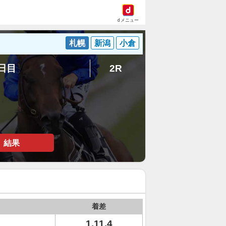
dメニュー
札幌
新潟
小倉
7日目
2R
結果
着差
1.11.4