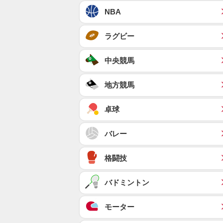
NBA
ラグビー
中央競馬
地方競馬
卓球
バレー
格闘技
バドミントン
モーター