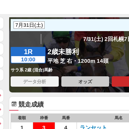
7/31(土) 2回札幌
1R
2歳未勝利
10:00
平地 芝 右・1200m 14頭
サラ系 2歳 (混合)馬齢
データ分析
オッズ
競走成績
着順
枠番
馬番
馬名
1
3
4
ランセット