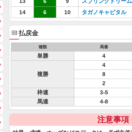
13
6
9
スプリングドリーム
14
6
10
タガノキャピタル
払戻金
種類
馬番
単勝
4
4
複勝
8
2
枠連
3-5
馬連
4-8
注意事項