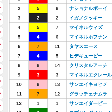
2
5
8
ナショナルボーイ
3
2
2
イガノクッキー
4
5
7
マイネルウィズ
5
4
6
マイネルホフナン
6
7
11
タヤスエース
7
4
5
ヒデキューピー
8
8
14
クリスタルアーチ
9
3
3
マイネルエクレール
10
8
13
サンエイキヨヒメ
11
7
12
グラッチェナムラ
12
1
1
サンエイダービー