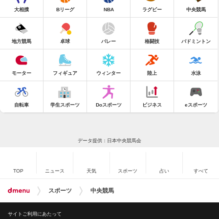
大相撲
Bリーグ
NBA
ラグビー
中央競馬
地方競馬
卓球
バレー
格闘技
バドミントン
モーター
フィギュア
ウィンター
陸上
水泳
自転車
学生スポーツ
Doスポーツ
ビジネス
eスポーツ
データ提供：日本中央競馬会
TOP
ニュース
天気
スポーツ
占い
すべて
スポーツ
中央競馬
サイトご利用にあたって