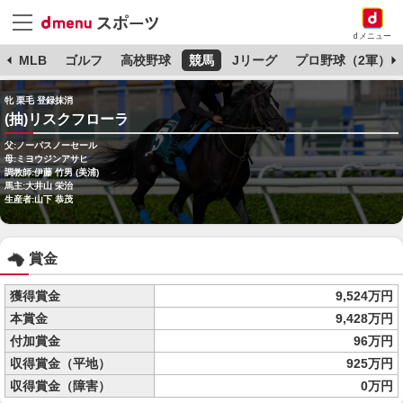
dメニュー
球
MLB
ゴルフ
高校野球
競馬
Jリーグ
プロ野球（2軍）
牝 栗毛 登録抹消
(抽)リスクフローラ
父:ノーパスノーセール
母:ミヨウジンアサヒ
調教師:伊藤 竹男 (美浦)
馬主:大井山 栄治
生産者:山下 恭茂
賞金
獲得賞金
9,524万円
本賞金
9,428万円
付加賞金
96万円
収得賞金（平地）
925万円
収得賞金（障害）
0万円