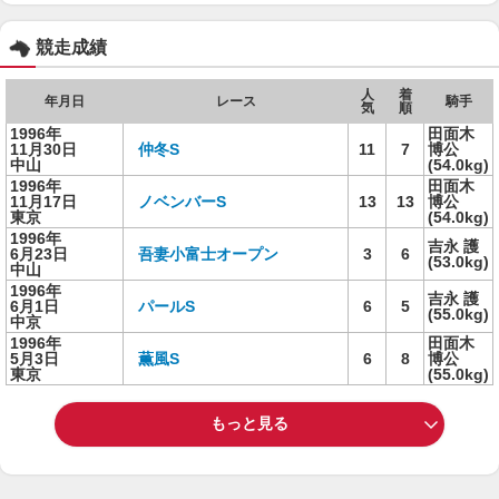
競走成績
人
着
年月日
レース
騎手
気
順
1996年
田面木
11月30日
仲冬S
11
7
博公
中山
(54.0kg)
1996年
田面木
11月17日
ノベンバーS
13
13
博公
東京
(54.0kg)
1996年
吉永 護
6月23日
吾妻小富士オープン
3
6
(53.0kg)
中山
1996年
吉永 護
6月1日
パールS
6
5
(55.0kg)
中京
1996年
田面木
5月3日
薫風S
6
8
博公
東京
(55.0kg)
もっと見る