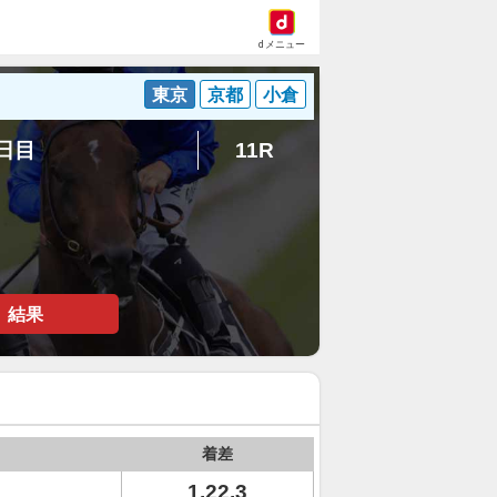
dメニュー
東京
京都
小倉
6日目
11R
結果
着差
1.22.3