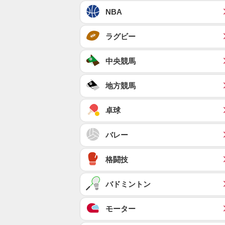
NBA
ラグビー
中央競馬
地方競馬
卓球
バレー
格闘技
バドミントン
モーター