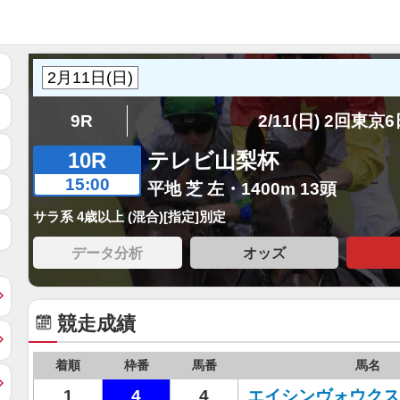
9R
2/11(日) 2回東京
10R
テレビ山梨杯
15:00
平地 芝 左・1400m 13頭
サラ系 4歳以上 (混合)[指定]別定
データ分析
オッズ
競走成績
着順
枠番
馬番
馬名
1
4
4
エイシンヴォウクス