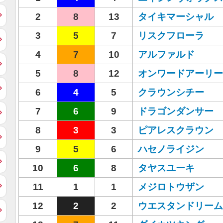
2
8
13
タイキマーシャル
3
5
7
リスクフローラ
4
7
10
アルファルド
5
8
12
オンワードアーリー
6
4
5
クラウンシチー
7
6
9
ドラゴンダンサー
8
3
3
ピアレスクラウン
9
5
6
ハセノライジン
10
6
8
タヤスユーキ
11
1
1
メジロトウザン
12
2
2
ウエスタンドリーム