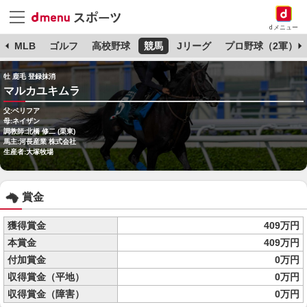
dメニュー
球
MLB
ゴルフ
高校野球
競馬
Jリーグ
プロ野球（2軍）
牡 鹿毛 登録抹消
マルカユキムラ
父:ベリフア
母:ネイザン
調教師:北橋 修二 (栗東)
馬主:河長産業 株式会社
生産者:大塚牧場
賞金
獲得賞金
409万円
本賞金
409万円
付加賞金
0万円
収得賞金（平地）
0万円
収得賞金（障害）
0万円