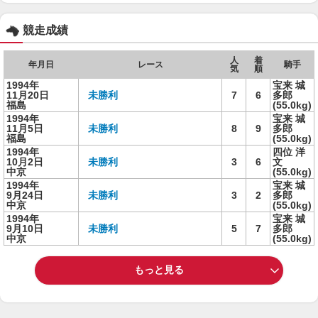
競走成績
人
着
年月日
レース
騎手
気
順
1994年
宝来 城
11月20日
未勝利
7
6
多郎
福島
(55.0kg)
1994年
宝来 城
11月5日
未勝利
8
9
多郎
福島
(55.0kg)
1994年
四位 洋
10月2日
未勝利
3
6
文
中京
(55.0kg)
1994年
宝来 城
9月24日
未勝利
3
2
多郎
中京
(55.0kg)
1994年
宝来 城
9月10日
未勝利
5
7
多郎
中京
(55.0kg)
もっと見る