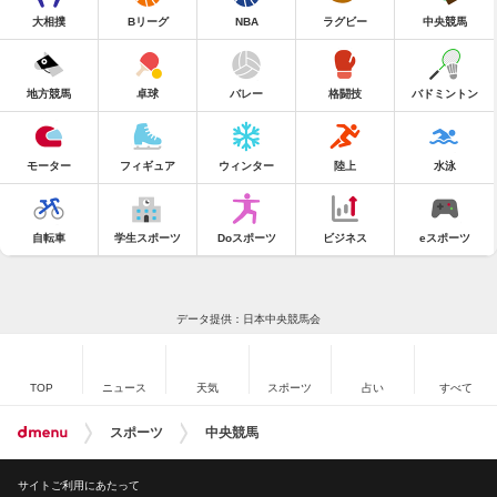
大相撲
Bリーグ
NBA
ラグビー
中央競馬
地方競馬
卓球
バレー
格闘技
バドミントン
モーター
フィギュア
ウィンター
陸上
水泳
自転車
学生スポーツ
Doスポーツ
ビジネス
eスポーツ
データ提供：日本中央競馬会
TOP
ニュース
天気
スポーツ
占い
すべて
スポーツ
中央競馬
サイトご利用にあたって