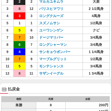
2
2
2
マルカユキムラ
大差
3
8
12
パリスヒマワリ
2 1/2馬身
4
3
3
ロングクルーズ
4馬身
5
1
1
スズノムサシ
1/2馬身
6
5
6
ユーワシンゲン
クビ
7
7
10
ドージマリバー
3/4馬身
8
6
7
ロングシャーマン
3/4馬身
9
4
4
サンキョウボンバー
1 1/4馬身
10
7
9
マーブルグリット
1/2馬身
11
5
5
モンテシャンス
3/4馬身
12
8
11
サザンイーグル
1 3/4馬身
払戻金
種類
馬番
金額
単勝
8
200円