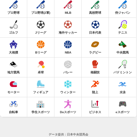
プロ野球
プロ野球(2軍)
MLB
高校野球
侍ジャパン
ゴルフ
Jリーグ
海外サッカー
日本代表
テニス
大相撲
Bリーグ
NBA
ラグビー
中央競馬
地方競馬
卓球
バレー
格闘技
バドミントン
モーター
フィギュア
ウィンター
陸上
水泳
自転車
学生スポーツ
Doスポーツ
ビジネス
eスポーツ
データ提供：日本中央競馬会