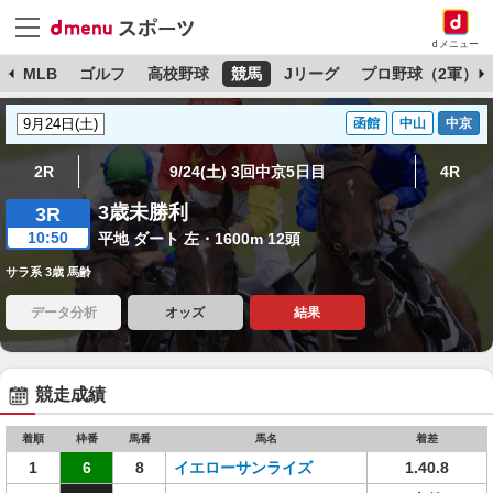
dメニュー
球
MLB
ゴルフ
高校野球
競馬
Jリーグ
プロ野球（2軍）
函館
中山
中京
2R
9/24(土) 3回中京5日目
4R
3歳未勝利
3R
10:50
平地 ダート 左・1600m 12頭
サラ系 3歳 馬齢
データ分析
オッズ
結果
競走成績
着順
枠番
馬番
馬名
着差
1
6
8
イエローサンライズ
1.40.8