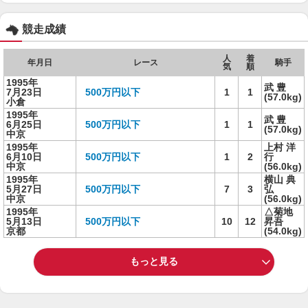
競走成績
人
着
年月日
レース
騎手
気
順
1995年
武 豊
7月23日
500万円以下
1
1
(57.0kg)
小倉
1995年
武 豊
6月25日
500万円以下
1
1
(57.0kg)
中京
1995年
上村 洋
6月10日
500万円以下
1
2
行
中京
(56.0kg)
1995年
横山 典
5月27日
500万円以下
7
3
弘
中京
(56.0kg)
1995年
△菊地
5月13日
500万円以下
10
12
昇吾
京都
(54.0kg)
もっと見る