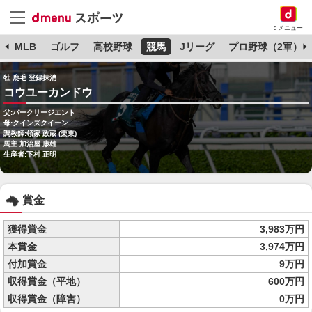
dメニュー
球
MLB
ゴルフ
高校野球
競馬
Jリーグ
プロ野球（2軍）
牡 鹿毛 登録抹消
コウユーカンドウ
父:パークリージエント
母:クインズクイーン
調教師:領家 政蔵 (栗東)
馬主:加治屋 康雄
生産者:下村 正明
賞金
獲得賞金
3,983万円
本賞金
3,974万円
付加賞金
9万円
収得賞金（平地）
600万円
収得賞金（障害）
0万円