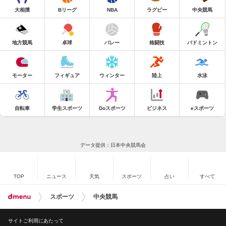
大相撲
Bリーグ
NBA
ラグビー
中央競馬
地方競馬
卓球
バレー
格闘技
バドミントン
モーター
フィギュア
ウィンター
陸上
水泳
自転車
学生スポーツ
Doスポーツ
ビジネス
eスポーツ
データ提供：日本中央競馬会
TOP
ニュース
天気
スポーツ
占い
すべて
スポーツ
中央競馬
サイトご利用にあたって