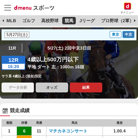
dメニュー
球
MLB
ゴルフ
高校野球
競馬
Jリーグ
プロ野球（2軍）
東京
中京
11R
5/27(土) 2回中京3日目
4歳以上500万円以下
12R
16:20
平地 ダート 左・1000m 16頭
サラ系 4歳以上 (混合)別定
データ分析
オッズ
結果
競走成績
着順
枠番
馬番
馬名
着差
1
6
11
マチカネコンサート
1.00.4