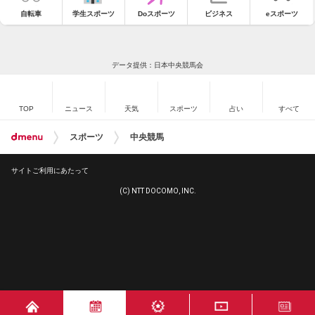
自転車
学生スポーツ
Doスポーツ
ビジネス
eスポーツ
データ提供：日本中央競馬会
TOP
ニュース
天気
スポーツ
占い
すべて
スポーツ
中央競馬
サイトご利用にあたって
(C) NTT DOCOMO, INC.