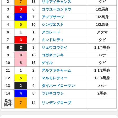
2
7
13
リキアイチャンス
クビ
3
3
6
コウユーカンドウ
1/2馬身
4
4
7
アップサージ
1/2馬身
4
5
10
シンヴエスト
1/2馬身
6
1
1
アコレード
アタマ
7
3
5
ミンドレディ
クビ
8
2
3
リュウコウテイ
1 1/4馬身
9
8
16
コガネニシキ
ハナ
10
8
15
ゲイル
クビ
11
1
2
アルファチャーム
1 1/2馬身
12
5
9
マルモレディー
1 3/4馬身
13
2
4
ダイハードローマン
ハナ
14
4
8
ツジキコウシ
2馬身
発走
7
14
リンデングローブ
除外