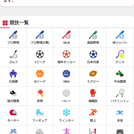
ます。
競技一覧
プロ野球
プロ野球(2軍)
MLB
高校野球
侍ジャパン
ゴルフ
Jリーグ
海外サッカー
日本代表
テニス
大相撲
Bリーグ
NBA
ラグビー
中央競馬
地方競馬
卓球
バレー
格闘技
バドミントン
モーター
フィギュア
ウィンター
陸上
水泳