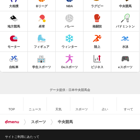
大相撲
Bリーグ
NBA
ラグビー
中央競馬
地方競馬
卓球
バレー
格闘技
バドミントン
モーター
フィギュア
ウィンター
陸上
水泳
自転車
学生スポーツ
Doスポーツ
ビジネス
eスポーツ
データ提供：日本中央競馬会
TOP
ニュース
天気
スポーツ
占い
すべて
スポーツ
中央競馬
サイトご利用にあたって