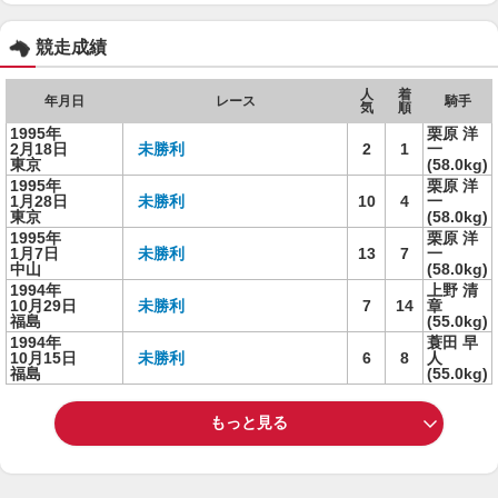
競走成績
人
着
年月日
レース
騎手
気
順
1995年
栗原 洋
2月18日
未勝利
2
1
一
東京
(58.0kg)
1995年
栗原 洋
1月28日
未勝利
10
4
一
東京
(58.0kg)
1995年
栗原 洋
1月7日
未勝利
13
7
一
中山
(58.0kg)
1994年
上野 清
10月29日
未勝利
7
14
章
福島
(55.0kg)
1994年
蓑田 早
10月15日
未勝利
6
8
人
福島
(55.0kg)
もっと見る