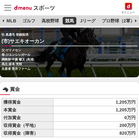
dメニュー
球
MLB
ゴルフ
高校野球
競馬
Jリーグ
プロ野球（2軍）
牡 黒鹿毛 登録抹消
(市)サエキオーカン
父:ゲイメセン
母:ジユンシンガール
調教師:中島 敏文 (美浦)
馬主:坂本 芳郎
生産者:荒井ファーム
賞金
獲得賞金
1,205万円
本賞金
1,205万円
付加賞金
0万円
収得賞金（平地）
200万円
収得賞金（障害）
820万円