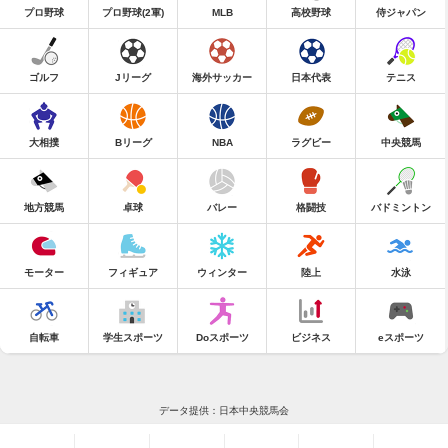
プロ野球
プロ野球(2軍)
MLB
高校野球
侍ジャパン
ゴルフ
Jリーグ
海外サッカー
日本代表
テニス
大相撲
Bリーグ
NBA
ラグビー
中央競馬
地方競馬
卓球
バレー
格闘技
バドミントン
モーター
フィギュア
ウィンター
陸上
水泳
自転車
学生スポーツ
Doスポーツ
ビジネス
eスポーツ
データ提供：日本中央競馬会