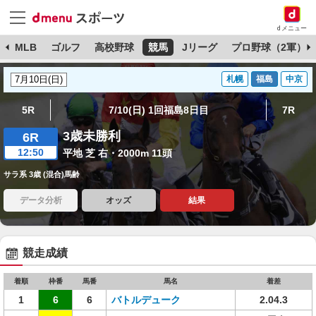
dメニュー
球
MLB
ゴルフ
高校野球
競馬
Jリーグ
プロ野球（2軍）
札幌
福島
中京
5R
7/10(日) 1回福島8日目
7R
3歳未勝利
6R
12:50
平地 芝 右・2000m 11頭
サラ系 3歳 (混合)馬齢
データ分析
オッズ
結果
競走成績
着順
枠番
馬番
馬名
着差
1
6
6
バトルデューク
2.04.3