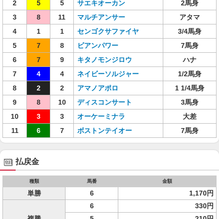
2
5
5
サエキオーカン
2馬身
3
8
11
マルチアンサー
アタマ
4
1
1
センゴクサファイヤ
3/4馬身
5
7
8
ビアンパワー
7馬身
6
7
9
キタノモンジロウ
ハナ
7
4
4
ネイビーソルジャー
1/2馬身
8
2
2
アマノアポロ
1 1/4馬身
9
8
10
ディスコンサート
3馬身
10
3
3
オーケーミナラ
大差
11
6
7
ボストンテイオー
7馬身
払戻金
種類
馬番
金額
単勝
6
1,170円
6
330円
複勝
5
210円