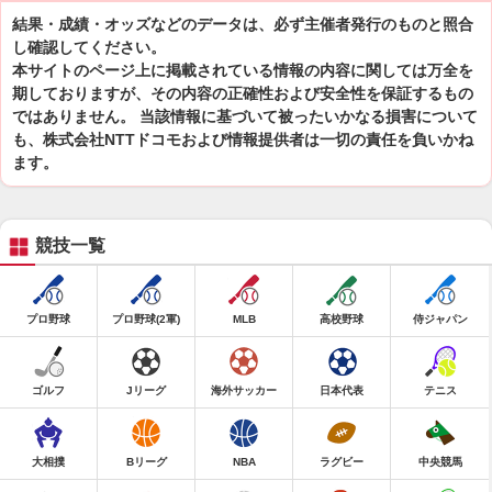
結果・成績・オッズなどのデータは、必ず主催者発行のものと照合
し確認してください。
本サイトのページ上に掲載されている情報の内容に関しては万全を
期しておりますが、その内容の正確性および安全性を保証するもの
ではありません。 当該情報に基づいて被ったいかなる損害について
も、株式会社NTTドコモおよび情報提供者は一切の責任を負いかね
ます。
競技一覧
プロ野球
プロ野球(2軍)
MLB
高校野球
侍ジャパン
ゴルフ
Jリーグ
海外サッカー
日本代表
テニス
大相撲
Bリーグ
NBA
ラグビー
中央競馬