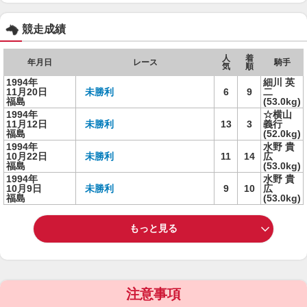
競走成績
人
着
年月日
レース
騎手
気
順
1994年
細川 英
11月20日
未勝利
6
9
二
福島
(53.0kg)
1994年
☆横山
11月12日
未勝利
13
3
義行
福島
(52.0kg)
1994年
水野 貴
10月22日
未勝利
11
14
広
福島
(53.0kg)
1994年
水野 貴
10月9日
未勝利
9
10
広
福島
(53.0kg)
もっと見る
注意事項