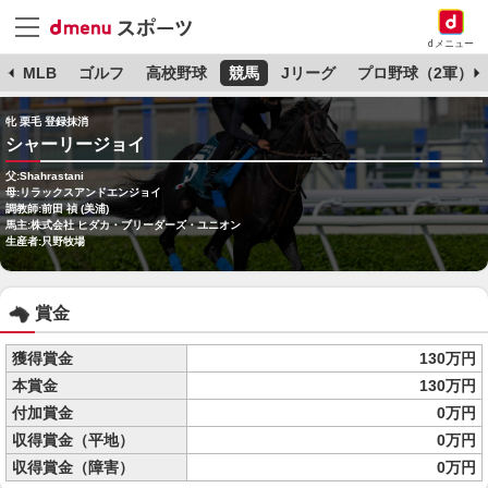
dメニュー
球
MLB
ゴルフ
高校野球
競馬
Jリーグ
プロ野球（2軍）
牝 栗毛 登録抹消
シャーリージョイ
父:Shahrastani
母:リラックスアンドエンジョイ
調教師:前田 禎 (美浦)
馬主:株式会社 ヒダカ・ブリーダーズ・ユニオン
生産者:只野牧場
賞金
獲得賞金
130万円
本賞金
130万円
付加賞金
0万円
収得賞金（平地）
0万円
収得賞金（障害）
0万円