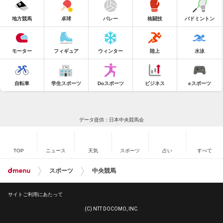
地方競馬
卓球
バレー
格闘技
バドミントン
モーター
フィギュア
ウィンター
陸上
水泳
自転車
学生スポーツ
Doスポーツ
ビジネス
eスポーツ
データ提供：日本中央競馬会
TOP
ニュース
天気
スポーツ
占い
すべて
スポーツ
中央競馬
サイトご利用にあたって
(C) NTT DOCOMO, INC.