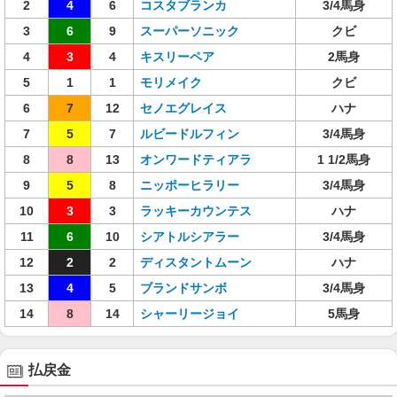
2
4
6
コスタブランカ
3/4馬身
3
6
9
スーパーソニック
クビ
4
3
4
キスリーペア
2馬身
5
1
1
モリメイク
クビ
6
7
12
セノエグレイス
ハナ
7
5
7
ルビードルフィン
3/4馬身
8
8
13
オンワードティアラ
1 1/2馬身
9
5
8
ニッポーヒラリー
3/4馬身
10
3
3
ラッキーカウンテス
ハナ
11
6
10
シアトルシアラー
3/4馬身
12
2
2
ディスタントムーン
ハナ
13
4
5
ブランドサンボ
3/4馬身
14
8
14
シャーリージョイ
5馬身
払戻金