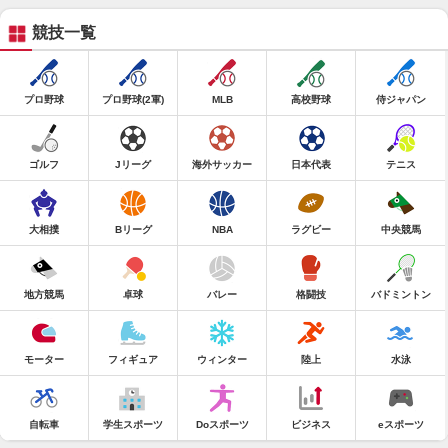
競技一覧
プロ野球
プロ野球(2軍)
MLB
高校野球
侍ジャパン
ゴルフ
Jリーグ
海外サッカー
日本代表
テニス
大相撲
Bリーグ
NBA
ラグビー
中央競馬
地方競馬
卓球
バレー
格闘技
バドミントン
モーター
フィギュア
ウィンター
陸上
水泳
自転車
学生スポーツ
Doスポーツ
ビジネス
eスポーツ