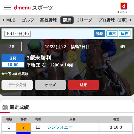
dメニュー
球
MLB
ゴルフ
高校野球
競馬
Jリーグ
プロ野球（2軍）
福島
東京
阪神
2R
10/22(土) 2回福島7日目
4R
3歳未勝利
3R
10:50
平地 芝 右・1200m 14頭
サラ系 3歳 牝馬齢
データ分析
オッズ
結果
競走成績
着順
枠番
馬番
馬名
着差
1
7
11
シンフォニー
1.10.3