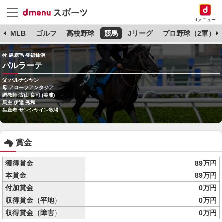
dメニュー
球
MLB
ゴルフ
高校野球
競馬
Jリーグ
プロ野球（2軍）
牝 黒鹿毛 登録抹消
パルラーテ
父:パルナシヤン
母:アローフアンタジア
調教師:古山 良司 (美浦)
馬主:伊達 秀和
生産者:サンシヤイン牧場
賞金
獲得賞金
89万円
本賞金
89万円
付加賞金
0万円
収得賞金（平地）
0万円
収得賞金（障害）
0万円