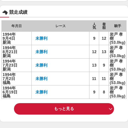
競走成績
人
着
年月日
レース
騎手
気
順
1994年
岩戸 孝
9月4日
未勝利
9
12
樹
新潟
(53.0kg)
1994年
岩戸 孝
8月21日
未勝利
12
13
樹
新潟
(53.0kg)
1994年
岩戸 孝
7月23日
未勝利
13
9
樹
新潟
(53.0kg)
1994年
岩戸 孝
7月2日
未勝利
11
11
樹
福島
(53.0kg)
1994年
岩戸 孝
6月19日
未勝利
9
8
樹
福島
(53.0kg)
もっと見る