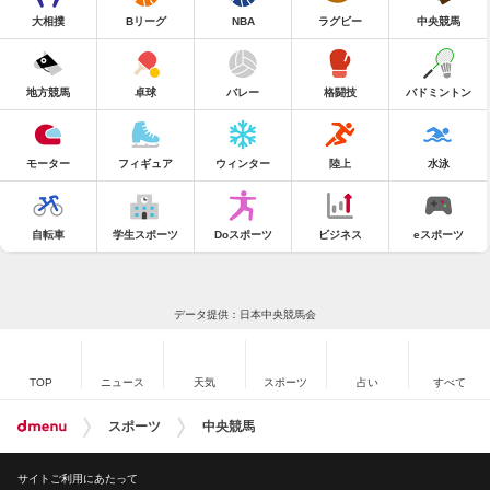
大相撲
Bリーグ
NBA
ラグビー
中央競馬
地方競馬
卓球
バレー
格闘技
バドミントン
モーター
フィギュア
ウィンター
陸上
水泳
自転車
学生スポーツ
Doスポーツ
ビジネス
eスポーツ
データ提供：日本中央競馬会
TOP
ニュース
天気
スポーツ
占い
すべて
スポーツ
中央競馬
サイトご利用にあたって