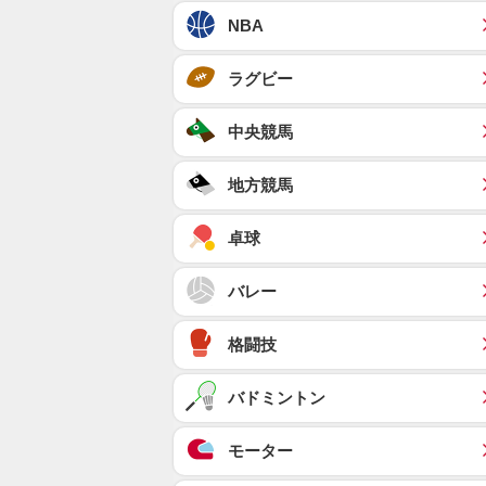
NBA
ラグビー
中央競馬
地方競馬
卓球
バレー
格闘技
バドミントン
モーター