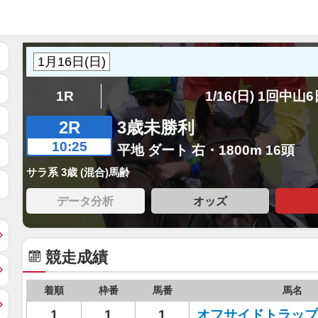
1R
1/16(日) 1回中山
2R
3歳未勝利
10:25
平地 ダート 右・1800m 16頭
サラ系 3歳 (混合)馬齢
データ分析
オッズ
競走成績
着順
枠番
馬番
馬名
1
1
1
オフサイドトラップ