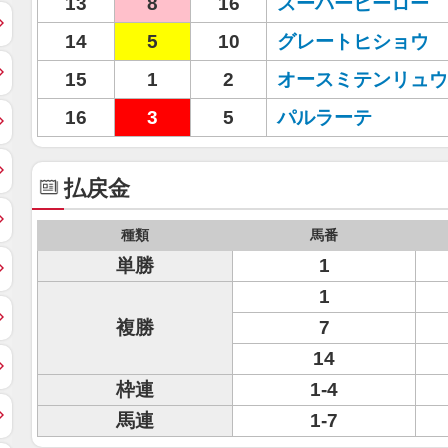
13
8
16
スーパーヒーロー
14
5
10
グレートヒショウ
15
1
2
オースミテンリュウ
16
3
5
パルラーテ
払戻金
種類
馬番
単勝
1
1
複勝
7
14
枠連
1-4
馬連
1-7