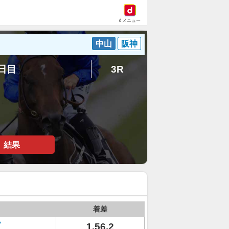
dメニュー
中山
阪神
6日目
3R
結果
着差
1.56.2