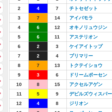
2
4
7
チトセゼット
3
7
14
アイバモラ
4
6
12
オキノリュウジン
5
6
11
アステリオン
6
2
3
ケイアイトップ
7
2
4
プリマリー
8
7
13
トクテイショウ
9
3
6
ドリームポーセン
10
8
15
アクセルアゲン
11
5
9
デビルズウィスパー
12
4
8
ジリオン