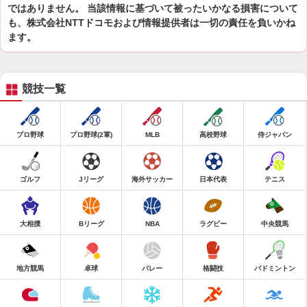
ではありません。 当該情報に基づいて被ったいかなる損害について
も、株式会社NTTドコモおよび情報提供者は一切の責任を負いかね
ます。
競技一覧
プロ野球
プロ野球(2軍)
MLB
高校野球
侍ジャパン
ゴルフ
Jリーグ
海外サッカー
日本代表
テニス
大相撲
Bリーグ
NBA
ラグビー
中央競馬
地方競馬
卓球
バレー
格闘技
バドミントン