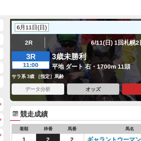
2R
6/11(日) 1回札幌
3R
3歳未勝利
11:00
平地 ダート 右・1700m 11頭
サラ系 3歳 ［指定］馬齢
データ分析
オッズ
競走成績
着順
枠番
馬番
馬名
1
2
2
ギャラントウーマン