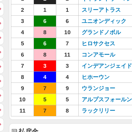
2
1
1
スリーアトラス
3
6
6
ユニオンディック
4
8
10
グランドノボル
5
6
7
ヒロサクセス
6
8
11
コンアモール
7
3
3
インデアンジェイド
8
4
4
ヒホーウン
9
7
9
ウランジョー
10
5
5
アルプスフォールン
11
7
8
ラックリリー
払戻金