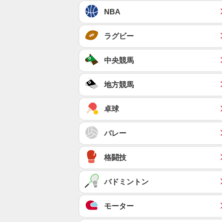
NBA
ラグビー
中央競馬
地方競馬
卓球
バレー
格闘技
バドミントン
モーター