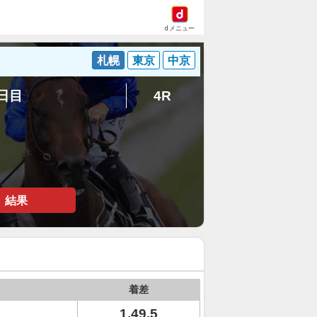
dメニュー
札幌
東京
中京
2日目
4R
結果
着差
1.49.5