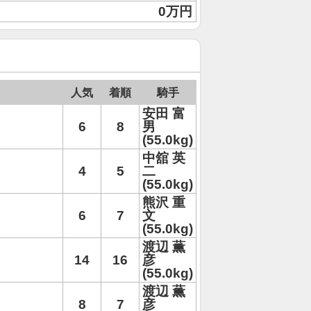
0万円
人気
着順
騎手
安田 富
6
8
男
(55.0kg)
中舘 英
4
5
二
(55.0kg)
熊沢 重
6
7
文
(55.0kg)
渡辺 薫
14
16
彦
(55.0kg)
渡辺 薫
8
7
彦