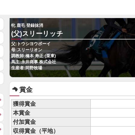
牝 鹿毛 登録抹消
(父)スリーリッチ
父:トウシヨウボーイ
母:スリーリオン
調教師:橋本 寿正 (栗東)
馬主:永井商事 株式会社
生産者:岡野牧場
賞金
獲得賞金
本賞金
付加賞金
収得賞金（平地）