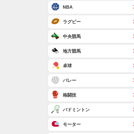
NBA
ラグビー
中央競馬
地方競馬
卓球
バレー
格闘技
バドミントン
モーター