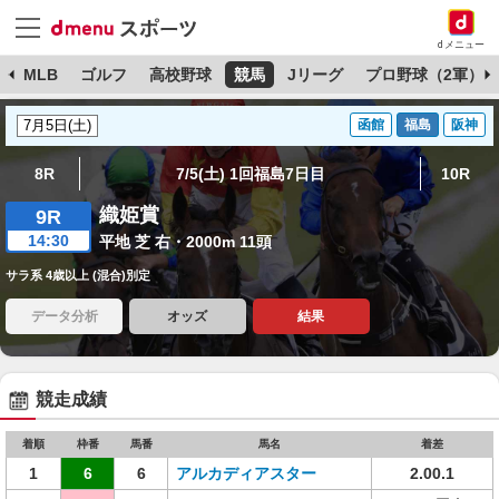
dメニュー
球
MLB
ゴルフ
高校野球
競馬
Jリーグ
プロ野球（2軍）
函館
福島
阪神
8R
7/5(土) 1回福島7日目
10R
織姫賞
9R
14:30
平地 芝 右・2000m 11頭
サラ系 4歳以上 (混合)別定
データ分析
オッズ
結果
競走成績
着順
枠番
馬番
馬名
着差
1
6
6
アルカディアスター
2.00.1