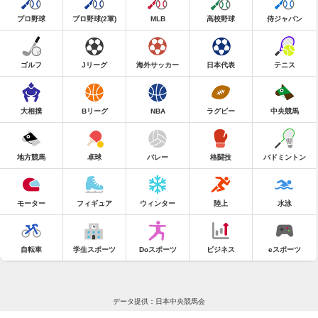
プロ野球
プロ野球(2軍)
MLB
高校野球
侍ジャパン
ゴルフ
Jリーグ
海外サッカー
日本代表
テニス
大相撲
Bリーグ
NBA
ラグビー
中央競馬
地方競馬
卓球
バレー
格闘技
バドミントン
モーター
フィギュア
ウィンター
陸上
水泳
自転車
学生スポーツ
Doスポーツ
ビジネス
eスポーツ
データ提供：日本中央競馬会