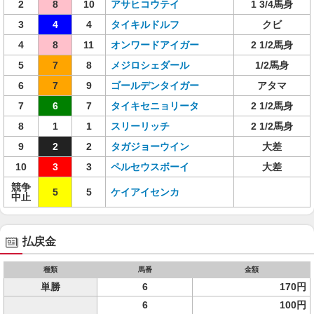
2
8
10
アサヒコウテイ
1 3/4馬身
3
4
4
タイキルドルフ
クビ
4
8
11
オンワードアイガー
2 1/2馬身
5
7
8
メジロシェダール
1/2馬身
6
7
9
ゴールデンタイガー
アタマ
7
6
7
タイキセニョリータ
2 1/2馬身
8
1
1
スリーリッチ
2 1/2馬身
9
2
2
タガジョーウイン
大差
10
3
3
ペルセウスボーイ
大差
競争
5
5
ケイアイセンカ
中止
払戻金
種類
馬番
金額
単勝
6
170円
6
100円