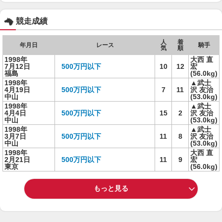
競走成績
人
着
年月日
レース
騎手
気
順
1998年
大西 直
7月12日
500万円以下
10
12
宏
福島
(56.0kg)
1998年
▲武士
4月19日
500万円以下
7
11
沢 友治
中山
(53.0kg)
1998年
▲武士
4月4日
500万円以下
15
2
沢 友治
中山
(53.0kg)
1998年
▲武士
3月7日
500万円以下
11
8
沢 友治
中山
(53.0kg)
1998年
大西 直
2月21日
500万円以下
11
9
宏
東京
(56.0kg)
もっと見る