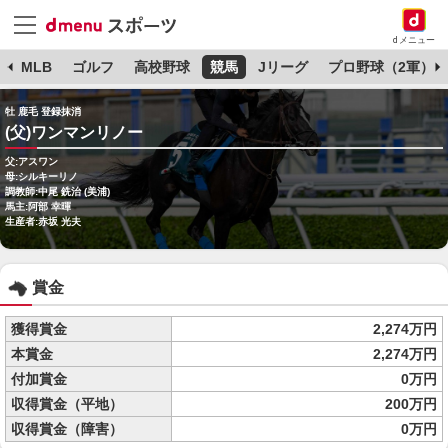
dメニュー
球
MLB
ゴルフ
高校野球
競馬
Jリーグ
プロ野球（2軍）
牡 鹿毛 登録抹消
(父)ワンマンリノー
父:アスワン
母:シルキーリノ
調教師:中尾 銑治 (美浦)
馬主:阿部 幸暉
生産者:赤坂 光夫
賞金
獲得賞金
2,274万円
本賞金
2,274万円
付加賞金
0万円
収得賞金（平地）
200万円
収得賞金（障害）
0万円