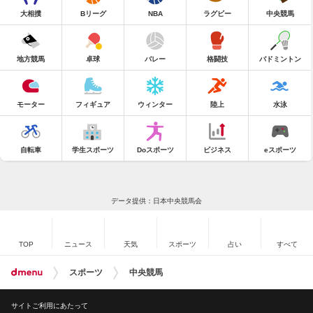
大相撲
Bリーグ
NBA
ラグビー
中央競馬
地方競馬
卓球
バレー
格闘技
バドミントン
モーター
フィギュア
ウィンター
陸上
水泳
自転車
学生スポーツ
Doスポーツ
ビジネス
eスポーツ
データ提供：日本中央競馬会
TOP
ニュース
天気
スポーツ
占い
すべて
スポーツ
中央競馬
サイトご利用にあたって