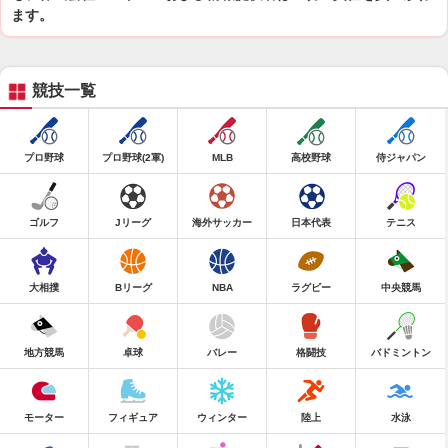
ます。
競技一覧
プロ野球
プロ野球(2軍)
MLB
高校野球
侍ジャパン
ゴルフ
Jリーグ
海外サッカー
日本代表
テニス
大相撲
Bリーグ
NBA
ラグビー
中央競馬
地方競馬
卓球
バレー
格闘技
バドミントン
モーター
フィギュア
ウィンター
陸上
水泳