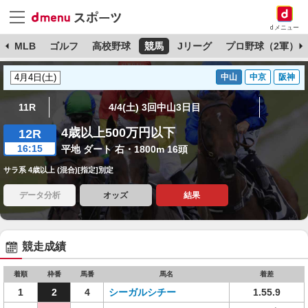
dメニュー
球
MLB
ゴルフ
高校野球
競馬
Jリーグ
プロ野球（2軍）
中山
中京
阪神
11R
4/4(土) 3回中山3日目
4歳以上500万円以下
12R
16:15
平地 ダート 右・1800m 16頭
サラ系 4歳以上 (混合)[指定]別定
データ分析
オッズ
結果
競走成績
着順
枠番
馬番
馬名
着差
1
2
4
シーガルシチー
1.55.9