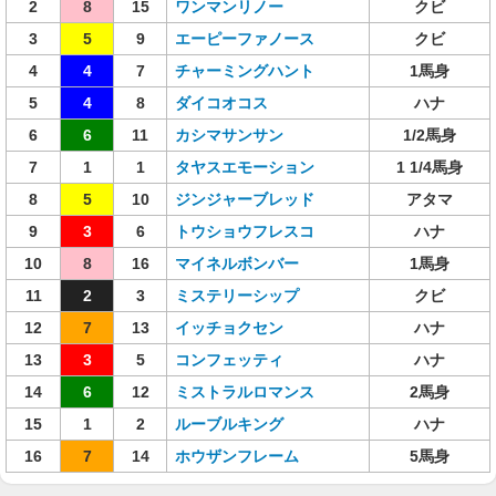
2
8
15
ワンマンリノー
クビ
3
5
9
エーピーファノース
クビ
4
4
7
チャーミングハント
1馬身
5
4
8
ダイコオコス
ハナ
6
6
11
カシマサンサン
1/2馬身
7
1
1
タヤスエモーション
1 1/4馬身
8
5
10
ジンジャーブレッド
アタマ
9
3
6
トウショウフレスコ
ハナ
10
8
16
マイネルボンバー
1馬身
11
2
3
ミステリーシップ
クビ
12
7
13
イッチョクセン
ハナ
13
3
5
コンフェッティ
ハナ
14
6
12
ミストラルロマンス
2馬身
15
1
2
ルーブルキング
ハナ
16
7
14
ホウザンフレーム
5馬身