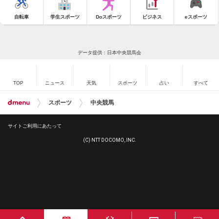
自転車
学生スポーツ
Doスポーツ
ビジネス
eスポーツ
データ提供：日本中央競馬会
TOP
ニュース
天気
スポーツ
占い
すべて
スポーツ
中央競馬
サイトご利用にあたって
(C) NTT DOCOMO, INC.