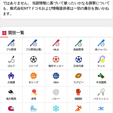
ではありません。 当該情報に基づいて被ったいかなる損害について
も、株式会社NTTドコモおよび情報提供者は一切の責任を負いかね
ます。
競技一覧
プロ野球
プロ野球(2軍)
MLB
高校野球
侍ジャパン
ゴルフ
Jリーグ
海外サッカー
日本代表
テニス
大相撲
Bリーグ
NBA
ラグビー
中央競馬
地方競馬
卓球
バレー
格闘技
バドミントン