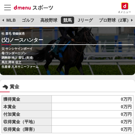
dメニュー
球
MLB
ゴルフ
高校野球
競馬
Jリーグ
プロ野球（2軍）
牡 栗毛 登録抹消
(父)ノースハンター
父:サンシヤインボーイ
母:ワンダーニゾン
調教師:池上 昌弘 (美浦)
馬主:岡本 征之
生産者:八木サニーファーム
賞金
獲得賞金
0万円
本賞金
0万円
付加賞金
0万円
収得賞金（平地）
0万円
収得賞金（障害）
0万円