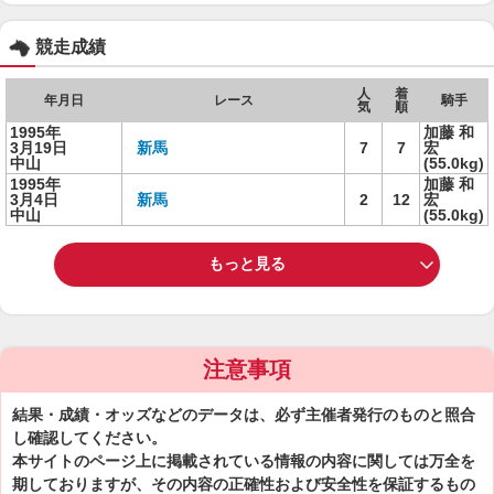
競走成績
人
着
年月日
レース
騎手
気
順
1995年
加藤 和
3月19日
新馬
7
7
宏
中山
(55.0kg)
1995年
加藤 和
3月4日
新馬
2
12
宏
中山
(55.0kg)
もっと見る
注意事項
結果・成績・オッズなどのデータは、必ず主催者発行のものと照合
し確認してください。
本サイトのページ上に掲載されている情報の内容に関しては万全を
期しておりますが、その内容の正確性および安全性を保証するもの