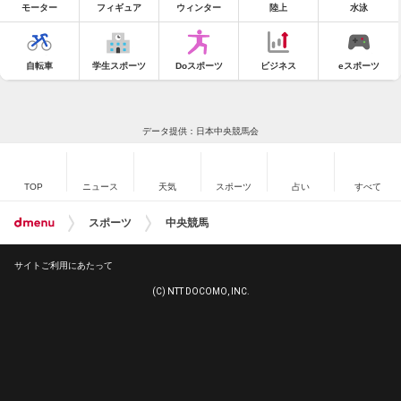
モーター
フィギュア
ウィンター
陸上
水泳
自転車
学生スポーツ
Doスポーツ
ビジネス
eスポーツ
データ提供：日本中央競馬会
TOP
ニュース
天気
スポーツ
占い
すべて
スポーツ
中央競馬
サイトご利用にあたって
(C) NTT DOCOMO, INC.