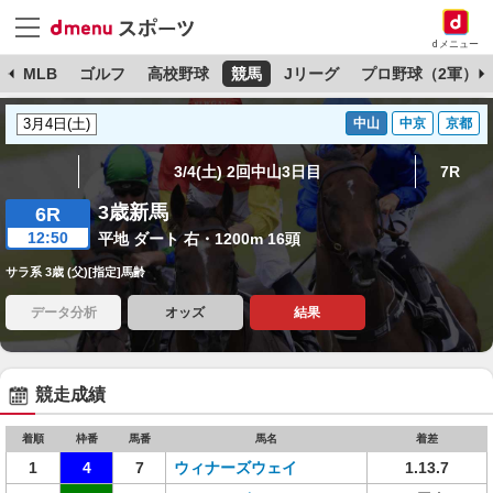
dメニュー
球
MLB
ゴルフ
高校野球
競馬
Jリーグ
プロ野球（2軍）
中山
中京
京都
3/4(土) 2回中山3日目
7R
3歳新馬
6R
12:50
平地 ダート 右・1200m 16頭
サラ系 3歳 (父)[指定]馬齢
データ分析
オッズ
結果
競走成績
着順
枠番
馬番
馬名
着差
1
4
7
ウィナーズウェイ
1.13.7