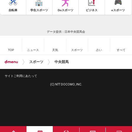
自転車
学生スポーツ
Doスポーツ
ビジネス
eスポーツ
データ提供：日本中央競馬会
TOP
ニュース
天気
スポーツ
占い
すべて
スポーツ
中央競馬
サイトご利用にあたって
(C) NTT DOCOMO, INC.