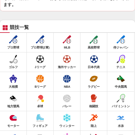
ます。
競技一覧
プロ野球
プロ野球(2軍)
MLB
高校野球
侍ジャパン
ゴルフ
Jリーグ
海外サッカー
日本代表
テニス
大相撲
Bリーグ
NBA
ラグビー
中央競馬
地方競馬
卓球
バレー
格闘技
バドミントン
モーター
フィギュア
ウィンター
陸上
水泳