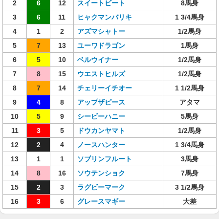
2
6
12
スイートビート
8馬身
3
6
11
ヒャクマンバリキ
1 3/4馬身
4
1
2
アズマシャトー
1/2馬身
5
7
13
ユーワドラゴン
1馬身
6
5
10
ベルウイナー
1/2馬身
7
8
15
ウエストヒルズ
1/2馬身
8
7
14
チェリーイチオー
1 1/2馬身
9
4
8
アップザピース
アタマ
10
5
9
シービーハニー
5馬身
11
3
5
ドウカンヤマト
1/2馬身
12
2
4
ノースハンター
1 3/4馬身
13
1
1
ソブリンフルート
3馬身
14
8
16
ソウテンショク
7馬身
15
2
3
ラグビーマーク
3 1/2馬身
16
3
6
グレースマギー
大差