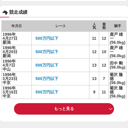
競走成績
人
着
年月日
レース
騎手
気
順
1996年
鹿戸 雄
4月27日
500万円以下
11
12
一
新潟
(56.0kg)
1996年
鹿戸 雄
4月20日
500万円以下
12
10
一
新潟
(56.0kg)
1996年
田中 剛
4月7日
500万円以下
13
12
(56.0kg)
中山
1996年
菊沢 隆
3月23日
500万円以下
13
7
徳
中京
(56.0kg)
1996年
菊沢 隆
3月16日
500万円以下
9
11
徳
中京
(56.0kg)
もっと見る