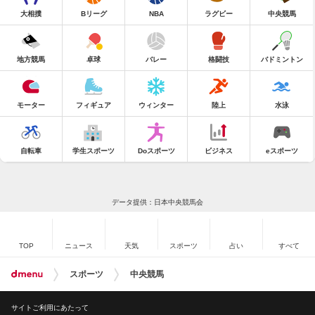
大相撲
Bリーグ
NBA
ラグビー
中央競馬
地方競馬
卓球
バレー
格闘技
バドミントン
モーター
フィギュア
ウィンター
陸上
水泳
自転車
学生スポーツ
Doスポーツ
ビジネス
eスポーツ
データ提供：日本中央競馬会
TOP
ニュース
天気
スポーツ
占い
すべて
スポーツ
中央競馬
サイトご利用にあたって