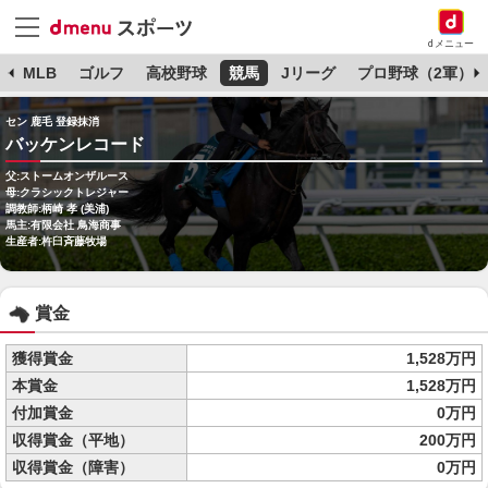
dメニュー
球
MLB
ゴルフ
高校野球
競馬
Jリーグ
プロ野球（2軍）
セン 鹿毛 登録抹消
バッケンレコード
父:ストームオンザルース
母:クラシックトレジャー
調教師:柄崎 孝 (美浦)
馬主:有限会社 鳥海商事
生産者:杵臼斉藤牧場
賞金
獲得賞金
1,528万円
本賞金
1,528万円
付加賞金
0万円
収得賞金（平地）
200万円
収得賞金（障害）
0万円