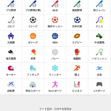
プロ野球
プロ野球(2軍)
MLB
高校野球
侍ジャパン
ゴルフ
Jリーグ
海外サッカー
日本代表
テニス
大相撲
Bリーグ
NBA
ラグビー
中央競馬
地方競馬
卓球
バレー
格闘技
バドミントン
モーター
フィギュア
ウィンター
陸上
水泳
自転車
学生スポーツ
Doスポーツ
ビジネス
eスポーツ
データ提供：日本中央競馬会