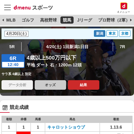
dメニュー
球
MLB
ゴルフ
高校野球
競馬
Jリーグ
プロ野球（2軍）
新潟
東京
京都
5R
4/20(土) 1回新潟1日目
7R
4歳以上500万円以下
6R
12:40
平地 ダート 右・1200m 12頭
サラ系 4歳以上 別定
データ分析
オッズ
結果
競走成績
着順
枠番
馬番
馬名
着差
1
1
1
キャロットショウブ
1.13.6