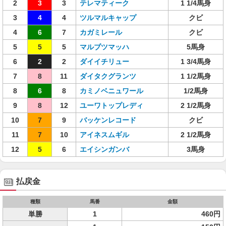
2
3
3
テレマティーク
1 1/4馬身
3
4
4
ツルマルキャップ
クビ
4
6
7
カガミレール
クビ
5
5
5
マルブツマッハ
5馬身
6
2
2
ダイイチリュー
1 3/4馬身
7
8
11
ダイタクグランツ
1 1/2馬身
8
6
8
カミノベニュワール
1/2馬身
9
8
12
ユーワトップレディ
2 1/2馬身
10
7
9
バッケンレコード
クビ
11
7
10
アイネスムギル
2 1/2馬身
12
5
6
エイシンガンバ
3馬身
払戻金
種類
馬番
金額
単勝
1
460円