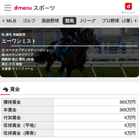
dメニュー
球
MLB
ゴルフ
高校野球
競馬
Jリーグ
プロ野球（2軍）
牝 鹿毛 登録抹消
エーワンミスト
父:マークオブディスティンクション
母:ホクテンサフアイア
調教師:畠山 重則 (美浦)
馬主:小川 幸助
生産者:マミーファーム
賞金
獲得賞金
305万円
本賞金
305万円
付加賞金
0万円
収得賞金（平地）
0万円
収得賞金（障害）
0万円