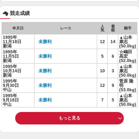
競走成績
人
着
年月日
レース
騎手
気
順
1995年
▲山本
11月18日
未勝利
12
14
康志
新潟
(50.0kg)
1995年
☆嶋田
11月5日
未勝利
5
6
高宏
新潟
(52.0kg)
1995年
▲山本
10月14日
未勝利
10
3
康志
新潟
(50.0kg)
1995年
菅原 隆
9月30日
未勝利
12
9
明
中山
(53.0kg)
1995年
▲山本
9月18日
未勝利
7
5
康志
中山
(50.0kg)
もっと見る