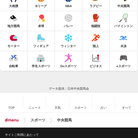
大相撲
Bリーグ
NBA
ラグビー
中央競馬
地方競馬
卓球
バレー
格闘技
バドミントン
モーター
フィギュア
ウィンター
陸上
水泳
自転車
学生スポーツ
Doスポーツ
ビジネス
eスポーツ
データ提供：日本中央競馬会
TOP
ニュース
天気
スポーツ
占い
すべて
スポーツ
中央競馬
サイトご利用にあたって