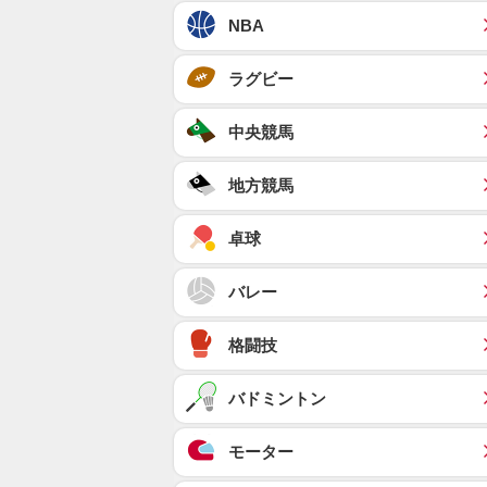
NBA
ラグビー
中央競馬
地方競馬
卓球
バレー
格闘技
バドミントン
モーター