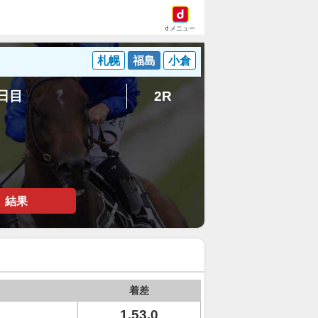
dメニュー
札幌
福島
小倉
6日目
2R
結果
着差
1.53.0