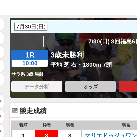
7/30(日) 3回福島
1R
3歳未勝利
10:00
平地 芝 右・1800m 7頭
サラ系 3歳 馬齢
データ分析
オッズ
競走成績
着順
枠番
馬番
馬名
1
3
3
マリエドゥジュワン