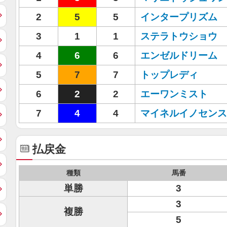
2
5
5
インタープリズム
3
1
1
ステラトウショウ
4
6
6
エンゼルドリーム
5
7
7
トップレディ
6
2
2
エーワンミスト
7
4
4
マイネルイノセンス
払戻金
種類
馬番
単勝
3
3
複勝
5