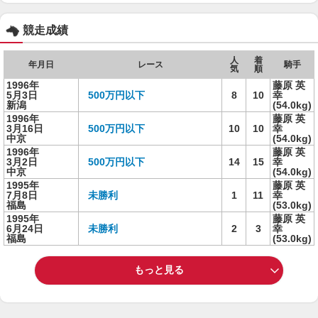
競走成績
人
着
年月日
レース
騎手
気
順
1996年
藤原 英
5月3日
500万円以下
8
10
幸
新潟
(54.0kg)
1996年
藤原 英
3月16日
500万円以下
10
10
幸
中京
(54.0kg)
1996年
藤原 英
3月2日
500万円以下
14
15
幸
中京
(54.0kg)
1995年
藤原 英
7月8日
未勝利
1
11
幸
福島
(53.0kg)
1995年
藤原 英
6月24日
未勝利
2
3
幸
福島
(53.0kg)
もっと見る