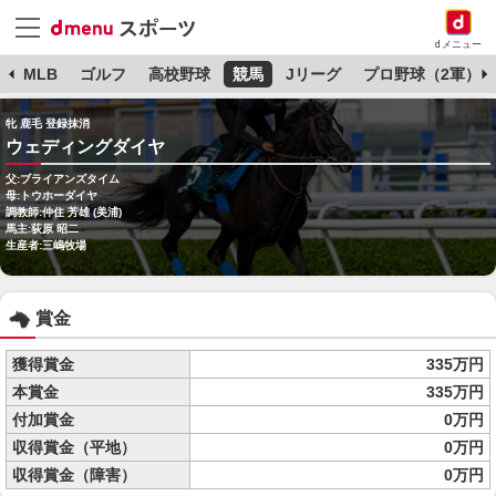
dメニュー
球
MLB
ゴルフ
高校野球
競馬
Jリーグ
プロ野球（2軍）
牝 鹿毛 登録抹消
ウェディングダイヤ
父:ブライアンズタイム
母:トウホーダイヤ
調教師:仲住 芳雄 (美浦)
馬主:荻原 昭二
生産者:三嶋牧場
賞金
獲得賞金
335万円
本賞金
335万円
付加賞金
0万円
収得賞金（平地）
0万円
収得賞金（障害）
0万円