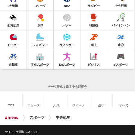
大相撲
Bリーグ
NBA
ラグビー
中央競馬
地方競馬
卓球
バレー
格闘技
バドミントン
モーター
フィギュア
ウィンター
陸上
水泳
自転車
学生スポーツ
Doスポーツ
ビジネス
eスポーツ
データ提供：日本中央競馬会
TOP
ニュース
天気
スポーツ
占い
すべて
スポーツ
中央競馬
サイトご利用にあたって