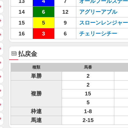
13
4
7
オールフールズデー
14
6
12
アグリーアブル
15
5
9
スローンレンジャー
16
3
6
チェリーシチー
払戻金
種類
馬番
単勝
2
2
複勝
15
5
枠連
1-8
馬連
2-15