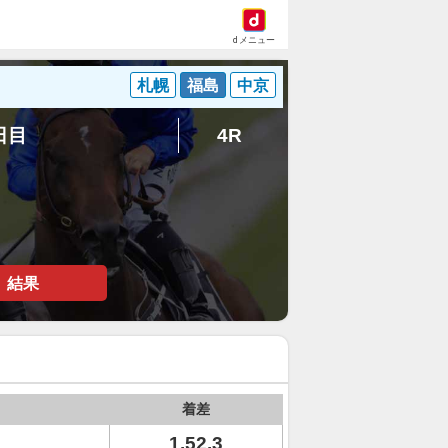
dメニュー
札幌
福島
中京
7日目
4R
結果
着差
1.52.3