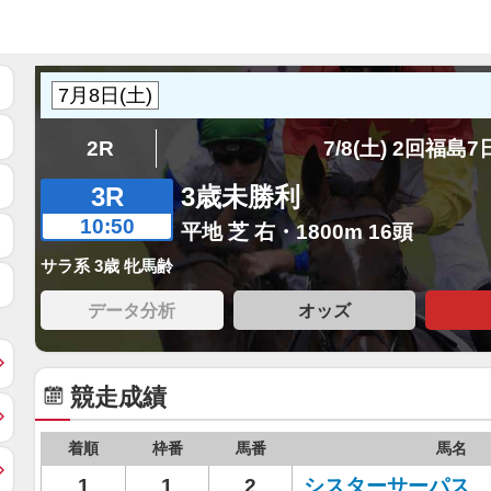
2R
7/8(土) 2回福島
3R
3歳未勝利
10:50
平地 芝 右・1800m 16頭
サラ系 3歳 牝馬齢
データ分析
オッズ
競走成績
着順
枠番
馬番
馬名
1
1
2
シスターサーパス