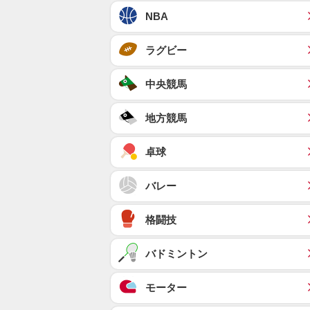
NBA
ラグビー
中央競馬
地方競馬
卓球
バレー
格闘技
バドミントン
モーター