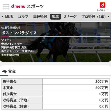
dメニュー
球
MLB
ゴルフ
高校野球
競馬
Jリーグ
プロ野球（2軍）
牡 鹿毛 登録抹消
ボストンパラダイス
父:モガミ
母:ボストンメリー
調教師:矢野 照正 (美浦)
馬主:ボストンホース 株式会社
生産者:嶋田牧場
賞金
獲得賞金
200万円
本賞金
200万円
付加賞金
0万円
収得賞金（平地）
0万円
収得賞金（障害）
0万円