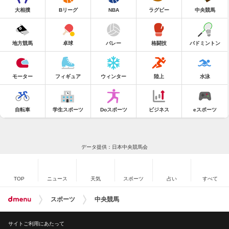
大相撲
Bリーグ
NBA
ラグビー
中央競馬
地方競馬
卓球
バレー
格闘技
バドミントン
モーター
フィギュア
ウィンター
陸上
水泳
自転車
学生スポーツ
Doスポーツ
ビジネス
eスポーツ
データ提供：日本中央競馬会
TOP
ニュース
天気
スポーツ
占い
すべて
スポーツ
中央競馬
サイトご利用にあたって