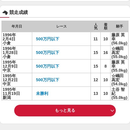
競走成績
人
着
年月日
レース
騎手
気
順
1996年
藤原 英
2月4日
500万円以下
11
10
幸
小倉
(56.0kg)
1996年
☆嶋田
1月28日
500万円以下
15
16
高宏
小倉
(55.0kg)
1995年
藤原 英
12月9日
500万円以下
15
8
幸
中京
(55.0kg)
1995年
☆嶋田
12月2日
500万円以下
12
10
高宏
中京
(54.0kg)
1995年
土谷 智
11月19日
未勝利
13
10
紀
新潟
(55.0kg)
もっと見る