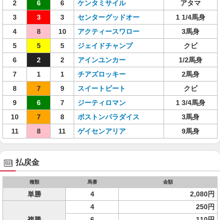
2
6
6
ケンタミサイル
アタマ
3
3
3
センターグッドオー
1 1/4馬身
4
8
10
アクティースワロー
3馬身
5
5
5
ジェイドチャンプ
クビ
6
2
2
アインユンカー
1/2馬身
7
1
1
チアズロッキー
2馬身
8
7
9
スイートビート
クビ
9
6
7
ジーティロマン
1 3/4馬身
10
7
8
ボストンパラダイス
3馬身
11
8
11
ゲイセンアリア
9馬身
払戻金
種類
馬番
金額
単勝
4
2,080円
4
250円
複勝
6
110円