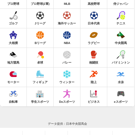
プロ野球
プロ野球(2軍)
MLB
高校野球
侍ジャパン
ゴルフ
Jリーグ
海外サッカー
日本代表
テニス
大相撲
Bリーグ
NBA
ラグビー
中央競馬
地方競馬
卓球
バレー
格闘技
バドミントン
モーター
フィギュア
ウィンター
陸上
水泳
自転車
学生スポーツ
Doスポーツ
ビジネス
eスポーツ
データ提供：日本中央競馬会