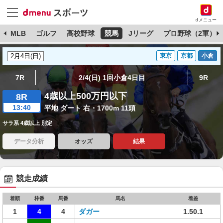
dメニュー
球
MLB
ゴルフ
高校野球
競馬
Jリーグ
プロ野球（2軍）
東京
京都
小倉
7R
2/4(日) 1回小倉4日目
9R
4歳以上500万円以下
8R
13:40
平地 ダート 右・1700m 11頭
サラ系 4歳以上 別定
データ分析
オッズ
結果
競走成績
着順
枠番
馬番
馬名
着差
1
4
4
ダガー
1.50.1