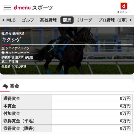
dメニュー
球
MLB
ゴルフ
高校野球
競馬
Jリーグ
プロ野球（2軍）
牝 栗毛 登録抹消
キクシゲ
父:シエイデイハイツ
母:ラッキーシービー
調教師:境 勝太郎 (美浦)
馬主:戸澤 澄
生産者:下河辺牧場
賞金
獲得賞金
0万円
本賞金
0万円
付加賞金
0万円
収得賞金（平地）
0万円
収得賞金（障害）
0万円