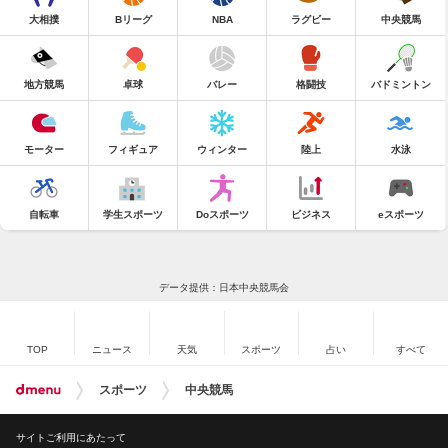
大相撲
Bリーグ
NBA
ラグビー
中央競馬
地方競馬
卓球
バレー
格闘技
バドミントン
モーター
フィギュア
ウィンター
陸上
水泳
自転車
学生スポーツ
Doスポーツ
ビジネス
eスポーツ
データ提供：日本中央競馬会
TOP
ニュース
天気
スポーツ
占い
すべて
スポーツ
中央競馬
サイトご利用にあたって