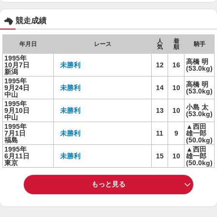
競走成績
人
着
年月日
レース
騎手
気
順
1995年
高橋 明
10月7日
未勝利
12
16
(53.0kg)
新潟
1995年
高橋 明
9月24日
未勝利
14
10
(53.0kg)
中山
1995年
小島 太
9月10日
未勝利
13
10
(53.0kg)
中山
1995年
▲西田
7月1日
未勝利
11
9
雄一郎
福島
(50.0kg)
1995年
▲西田
6月11日
未勝利
15
10
雄一郎
東京
(50.0kg)
もっと見る