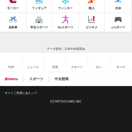
モーター
フィギュア
ウィンター
陸上
水泳
自転車
学生スポーツ
Doスポーツ
ビジネス
eスポーツ
データ提供：日本中央競馬会
TOP
ニュース
天気
スポーツ
占い
すべて
スポーツ
中央競馬
サイトご利用にあたって
(C) NTT DOCOMO, INC.