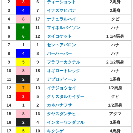
2
3
6
ティーショット
2馬身
3
4
7
イナズマヒバナ
2馬身
4
8
17
ナチュラルハイ
クビ
5
6
11
マイネルバイソン
ハナ
6
6
12
タイコケット
1 1/4馬身
7
1
1
セントアバロン
ハナ
8
4
8
バーハーバー
ハナ
9
5
9
フラワーカクテル
2 1/2馬身
10
8
18
オギロートレック
ハナ
11
2
3
アプロディール
1馬身
12
7
13
イチジョウセイ
1/2馬身
13
3
5
クリスタルカイザー
クビ
14
1
2
カネハナフサ
1/2馬身
15
8
16
タヤスダンチヒ
アタマ
16
2
4
インターワンダフル
3馬身
17
5
10
キクシゲ
4馬身