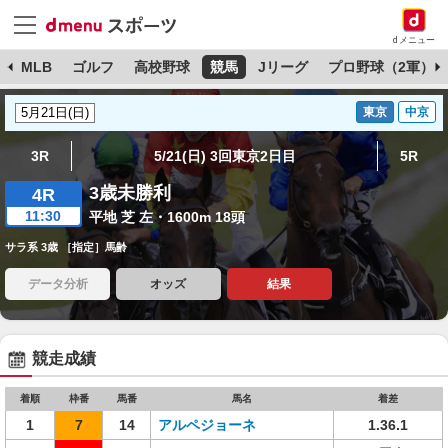
dメニュー
球
MLB
ゴルフ
高校野球
競馬
Jリーグ
プロ野球（2軍）
東京
中京
3R
5/21(日) 3回東京2日目
5R
3歳未勝利
4R
11:30
平地 芝 左・1600m 18頭
サラ系 3歳 ［指定］馬齢
データ分析
オッズ
結果
競走成績
着順
枠番
馬番
馬名
着差
1
7
14
アルペジョーネ
1.36.1