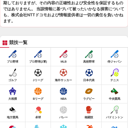
期しておりますが、その内容の正確性および安全性を保証するもの
ではありません。 当該情報に基づいて被ったいかなる損害について
も、株式会社NTTドコモおよび情報提供者は一切の責任を負いかね
ます。
競技一覧
プロ野球
プロ野球(2軍)
MLB
高校野球
侍ジャパン
ゴルフ
Jリーグ
海外サッカー
日本代表
テニス
大相撲
Bリーグ
NBA
ラグビー
中央競馬
地方競馬
卓球
バレー
格闘技
バドミントン