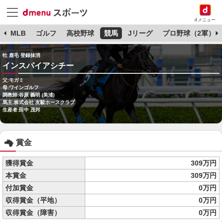
dメニュー
球
MLB
ゴルフ
高校野球
競馬
Jリーグ
プロ野球（2軍）
牡 鹿毛 登録抹消
インスパイアシチー
父:モガミ
母:ワインゴルフ
調教師:谷原 義明 (美浦)
馬主:株式会社 友駿ホースクラブ
生産者:田中 茂邦
賞金
獲得賞金
309万円
本賞金
309万円
付加賞金
0万円
収得賞金（平地）
0万円
収得賞金（障害）
0万円