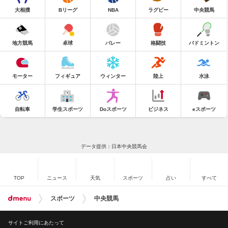
大相撲
Bリーグ
NBA
ラグビー
中央競馬
地方競馬
卓球
バレー
格闘技
バドミントン
モーター
フィギュア
ウィンター
陸上
水泳
自転車
学生スポーツ
Doスポーツ
ビジネス
eスポーツ
データ提供：日本中央競馬会
TOP
ニュース
天気
スポーツ
占い
すべて
スポーツ
中央競馬
サイトご利用にあたって