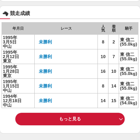
競走成績
人
着
年月日
レース
騎手
気
順
1995年
東 信二
3月5日
未勝利
8
2
(55.0kg)
中山
1995年
東 信二
2月12日
未勝利
10
7
(55.0kg)
東京
1995年
東 信二
1月28日
未勝利
16
10
(55.0kg)
東京
1995年
東 信二
1月15日
未勝利
8
14
(55.0kg)
中山
1994年
東 信二
12月18日
未勝利
14
15
(54.0kg)
中山
もっと見る