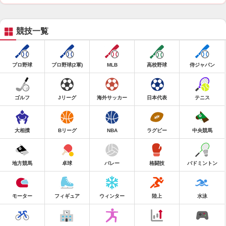
競技一覧
プロ野球
プロ野球(2軍)
MLB
高校野球
侍ジャパン
ゴルフ
Jリーグ
海外サッカー
日本代表
テニス
大相撲
Bリーグ
NBA
ラグビー
中央競馬
地方競馬
卓球
バレー
格闘技
バドミントン
モーター
フィギュア
ウィンター
陸上
水泳