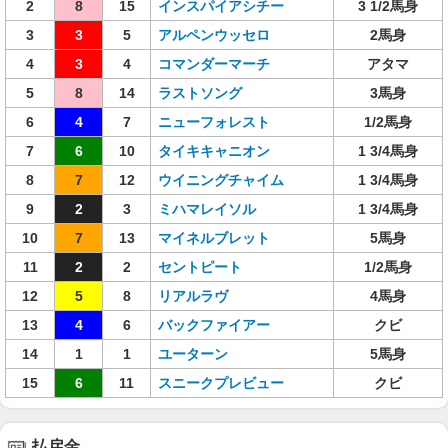
2
8
15
インスパイアシチー
3 1/2馬身
3
3
5
アルペンウッセロ
2馬身
4
3
4
コマンダーマーチ
アタマ
5
8
14
ラストソング
3馬身
6
4
7
ニューフォレスト
1/2馬身
7
6
10
タイキキャニオン
1 3/4馬身
8
7
12
ウイニングチャイム
1 3/4馬身
9
2
3
ミハマレイソル
1 3/4馬身
10
7
13
マイネルブレット
5馬身
11
2
2
セントピート
1/2馬身
12
5
8
リアルラヴ
4馬身
13
4
6
バックファイアー
クビ
14
1
1
ユーターン
5馬身
15
6
11
スニークプレビュー
クビ
払戻金