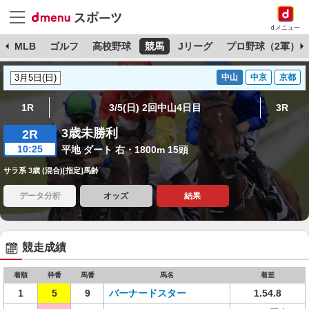
dメニュー
球
MLB
ゴルフ
高校野球
競馬
Jリーグ
プロ野球（2軍）
中山
中京
京都
1R
3/5(日) 2回中山4日目
3R
3歳未勝利
2R
10:25
平地 ダート 右・1800m 15頭
サラ系 3歳 (混合)[指定]馬齢
データ分析
オッズ
結果
競走成績
着順
枠番
馬番
馬名
着差
1
5
9
バーナードスター
1.54.8